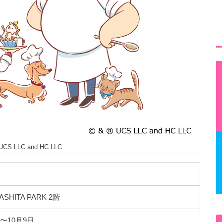
UCS LLC and HC LLC
ASHITA PARK 2階
日〜10月9日