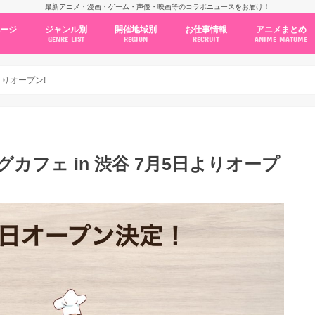
最新アニメ・漫画・ゲーム・声優・映画等のコラボニュースをお届け！
ページ
ジャンル別
開催地域別
お仕事情報
アニメまとめ
GENRE LIST
REGION
RECRUIT
ANIME MATOME
コラボカフェ
常設店舗
ポップアップストア
原画展・展示会
くじ / プライズ / ガチャ
店舗系コラボ
テーマパーク・遊園地
アニメ・漫画の期間限定イベント
グッズ
ファッション
コミック・ムック本
新作アニメ情報
ニュース
池袋
秋葉原
新宿
大阪
福岡
名古屋
カプコン
NSグループ
BENELIC
アニメイト
トランジットホールディングス
モトヤフーズ
TOWER RECORDS
タブリエ・マーケティング
GENDA GiGO Entertainment
よりオープン!
カフェ in 渋谷 7月5日よりオープ