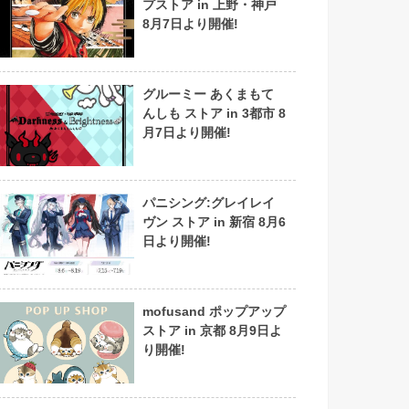
プストア in 上野・神戸
8月7日より開催!
グルーミー あくまもて
んしも ストア in 3都市 8
月7日より開催!
パニシング:グレイレイ
ヴン ストア in 新宿 8月6
日より開催!
mofusand ポップアップ
ストア in 京都 8月9日よ
り開催!