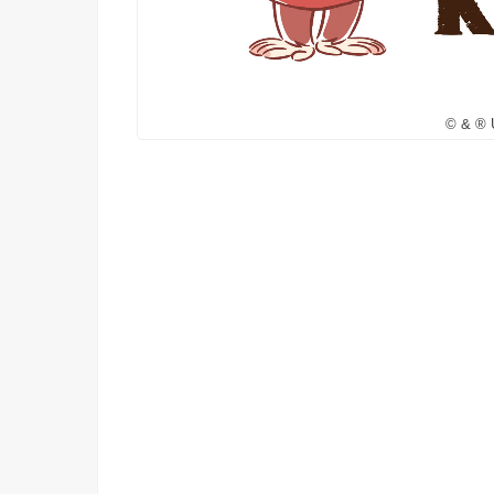
© & ® 