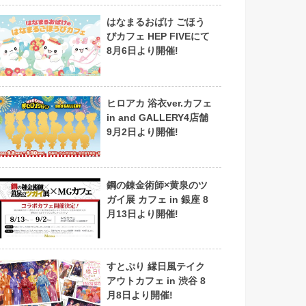
はなまるおばけ ごほう
びカフェ HEP FIVEにて
8月6日より開催!
ヒロアカ 浴衣ver.カフェ
in and GALLERY4店舗
9月2日より開催!
鋼の錬金術師×黄泉のツ
ガイ展 カフェ in 銀座 8
月13日より開催!
すとぷり 縁日風テイク
アウトカフェ in 渋谷 8
月8日より開催!