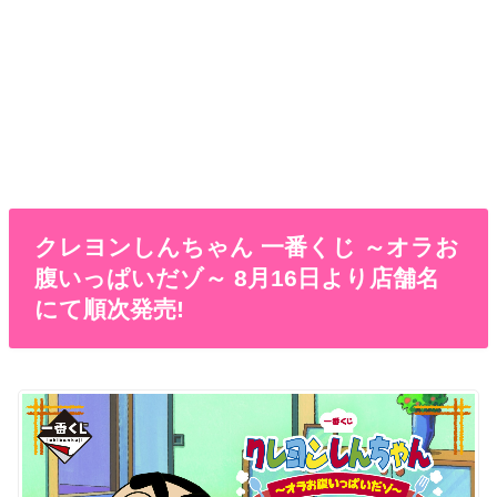
クレヨンしんちゃん 一番くじ ～オラお
腹いっぱいだゾ～ 8月16日より店舗名
にて順次発売!