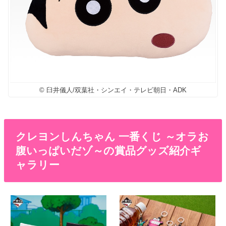
© 臼井儀人/双葉社・シンエイ・テレビ朝日・ADK
クレヨンしんちゃん 一番くじ ～オラお
腹いっぱいだゾ～の賞品グッズ紹介ギ
ャラリー