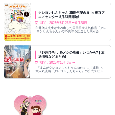
クレヨンしんちゃん 35周年記念展 in 東京ア
ニメセンター 8月23日開始!
期間 : 2025年8月23日〜9月28日
臼井儀人先生が生み出した国民的大人気作品「クレ
ヨンしんちゃん」の35周年を記念した展示会『原
作35周年記念企画展 クレヨンしんちゃん オラたち
ず〜っとおともだちだゾ』が、東京アニメセンター
にて2025年8月23日〜9月28日まで開催される。原
作・アニメの展示やフォトスポット、ミニゲームな
どを展開!
「野原ひろし 昼メシの流儀」いつから? | 放
送情報などまとめ!
期間 : 2025年10月3日〜
「まんがクレヨンしんちゃん.com」にて連載中、
大人気漫画『クレヨンしんちゃん』の公式スピンオ
フ「野原ひろし 昼メシの流儀」の放送はいつから?
PV・ビジュアル公開状況、キャラクター・声優の
紹介、放送局情報まで詳しく解説! ひろしの昼メシ
にまつわる話題のメシ漫画が待望のアニメ化!