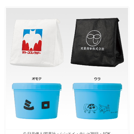
© 臼井儀人/双葉社・シンエイ・テレビ朝日・ADK