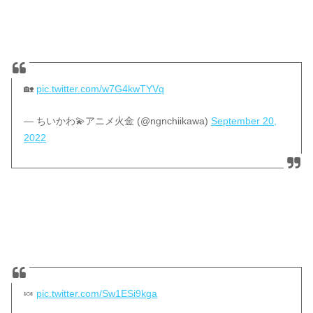
🏡
pic.twitter.com/w7G4kwTYVq
— ちいかわ💫アニメ火金 (@ngnchiikawa)
September 20,
2022
🍬
pic.twitter.com/Sw1ESi9kga