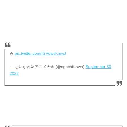
🍚
pic.twitter.com/IGVdwvKmwJ
— ちいかわ💫アニメ火金 (@ngnchiikawa)
September 30,
2022