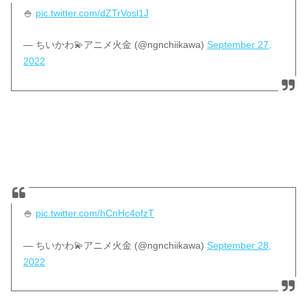
🍚
pic.twitter.com/dZTrVosl1J
— ちいかわ💫アニメ火金 (@ngnchiikawa)
September 27,
2022
🍚
pic.twitter.com/hCnHc4ofzT
— ちいかわ💫アニメ火金 (@ngnchiikawa)
September 28,
2022