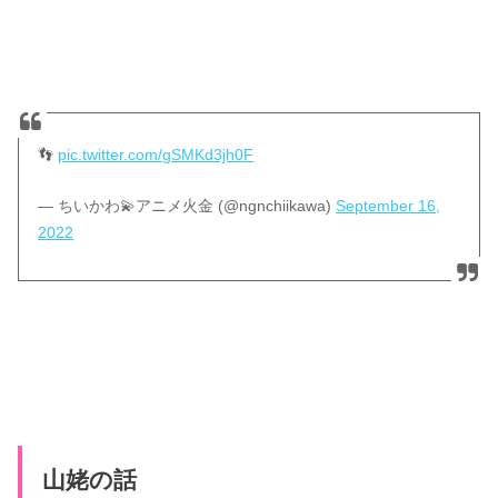
👣
pic.twitter.com/gSMKd3jh0F
— ちいかわ💫アニメ火金 (@ngnchiikawa)
September 16,
2022
山姥の話