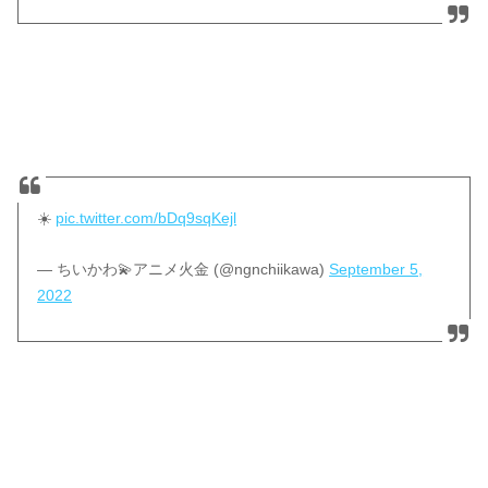
☀️
pic.twitter.com/bDq9sqKejl
— ちいかわ💫アニメ火金 (@ngnchiikawa)
September 5,
2022