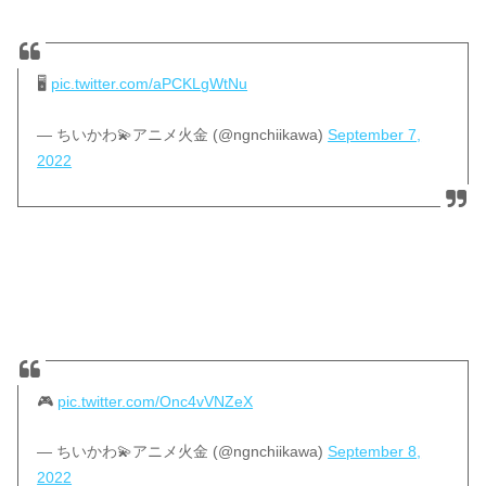
🖥
pic.twitter.com/aPCKLgWtNu
— ちいかわ💫アニメ火金 (@ngnchiikawa)
September 7,
2022
🎮
pic.twitter.com/Onc4vVNZeX
— ちいかわ💫アニメ火金 (@ngnchiikawa)
September 8,
2022