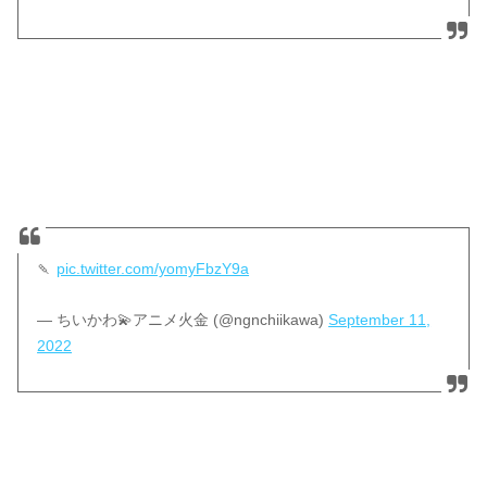
🍡
pic.twitter.com/yomyFbzY9a
— ちいかわ💫アニメ火金 (@ngnchiikawa)
September 11,
2022