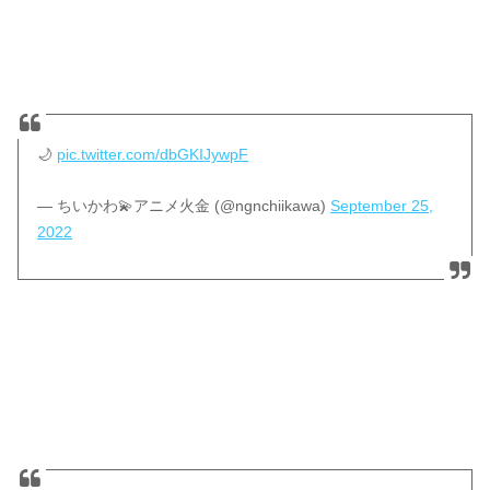
🌙
pic.twitter.com/dbGKIJywpF
— ちいかわ💫アニメ火金 (@ngnchiikawa)
September 25,
2022