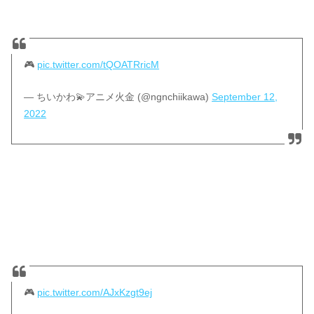
🎮
pic.twitter.com/tQOATRricM
— ちいかわ💫アニメ火金 (@ngnchiikawa)
September 12,
2022
🎮
pic.twitter.com/AJxKzgt9ej