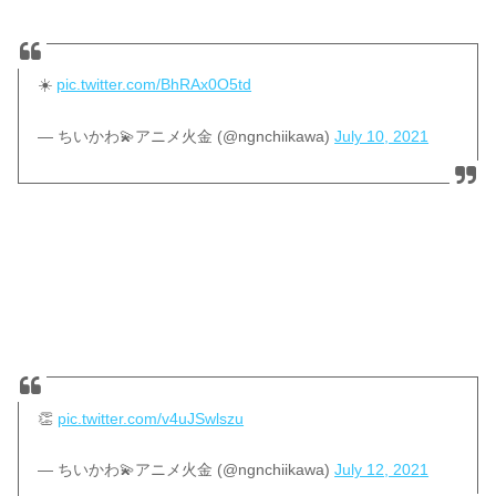
☀️
pic.twitter.com/BhRAx0O5td
— ちいかわ💫アニメ火金 (@ngnchiikawa)
July 10, 2021
👏
pic.twitter.com/v4uJSwlszu
— ちいかわ💫アニメ火金 (@ngnchiikawa)
July 12, 2021