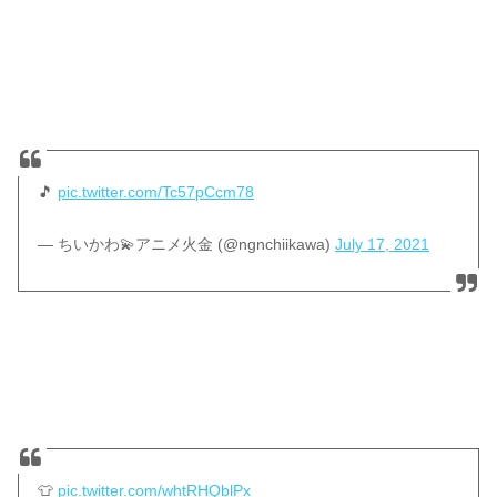
🎵
pic.twitter.com/Tc57pCcm78
— ちいかわ💫アニメ火金 (@ngnchiikawa)
July 17, 2021
👕
pic.twitter.com/whtRHQblPx