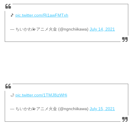
🎵
pic.twitter.com/Ri1awFMTxh
— ちいかわ💫アニメ火金 (@ngnchiikawa)
July 14, 2021
🌙
pic.twitter.com/1TMJ8izWHi
— ちいかわ💫アニメ火金 (@ngnchiikawa)
July 15, 2021