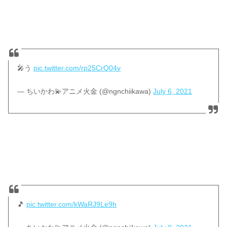
🎤う
pic.twitter.com/rp25CrQ04v
— ちいかわ💫アニメ火金 (@ngnchiikawa)
July 6, 2021
🎵
pic.twitter.com/kWaRJ9Le9h