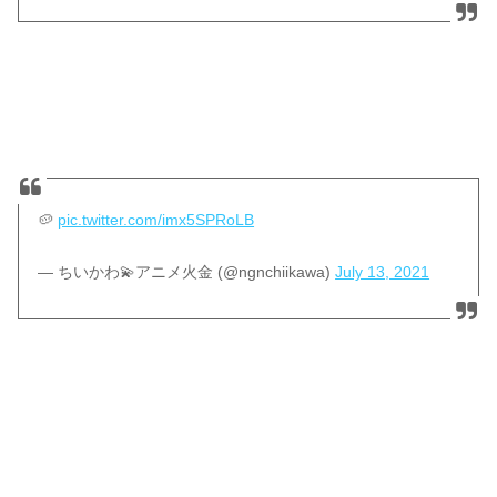
🥔
pic.twitter.com/imx5SPRoLB
— ちいかわ💫アニメ火金 (@ngnchiikawa)
July 13, 2021