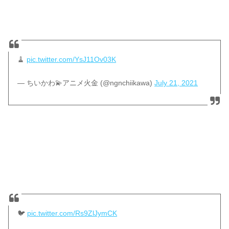
🧹
pic.twitter.com/YsJ11Ov03K
— ちいかわ💫アニメ火金 (@ngnchiikawa)
July 21, 2021
🐦
pic.twitter.com/Rs9ZlJymCK