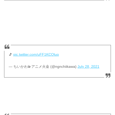
🎵
pic.twitter.com/uFF1KCQluq
— ちいかわ💫アニメ火金 (@ngnchiikawa)
July 28, 2021