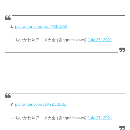
🧹
pic.twitter.com/IEuLYChDvW
— ちいかわ💫アニメ火金 (@ngnchiikawa)
July 26, 2021
🎵
pic.twitter.com/dzKeZ5Bbdq
— ちいかわ💫アニメ火金 (@ngnchiikawa)
July 27, 2021