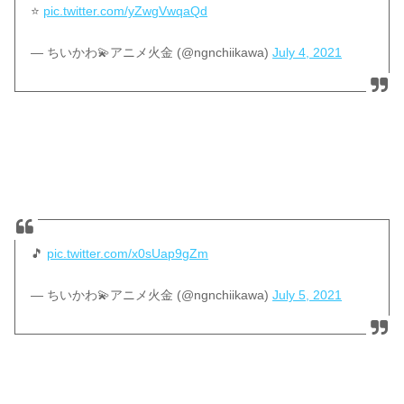
⭐️
pic.twitter.com/yZwgVwqaQd
— ちいかわ💫アニメ火金 (@ngnchiikawa)
July 4, 2021
🎵
pic.twitter.com/x0sUap9gZm
— ちいかわ💫アニメ火金 (@ngnchiikawa)
July 5, 2021