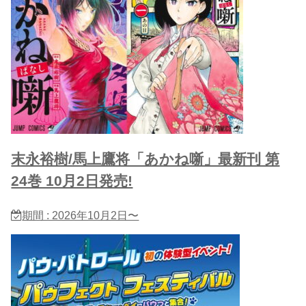
末永裕樹/馬上鷹将「あかね噺」最新刊 第
24巻 10月2日発売!
期間 : 2026年10月2日〜