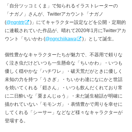
「自分ツッコミくま」で知られるイラストレーターの
「ナガノ」さんが、Twitterアカウント「ナガノ
(
@ngntrtr
)」にてキャラクター設定などを公開・定期的
に連載されていた作品が、晴れて2020年1月にTwitterアカ
ウント「ちいかわ (
@ngnchiikawa
)」として誕生。
個性豊かなキャラクターたちが魅力で、不器用で頼りな
く泣き虫だけどいつも一生懸命な「ちいかわ」・いつも
優しく穏やかな「ハチワレ」・破天荒だがときに優しく
未知の力を持つ「うさぎ」・ちいかわ達になにかと世話
を焼いてくれる「鎧さん」・いつも飲んだくれており常
に二日酔いな「栗まんじゅう」・未だ誕生秘話が明確に
描かれていない「モモンガ」・表情豊かで周りを幸せに
してくれる「シーサー」などなど様々なキャラクターが
登場する。