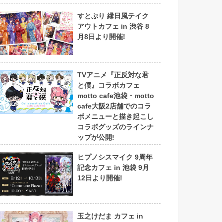
すとぷり 縁日風テイク
アウトカフェ in 渋谷 8
月8日より開催!
TVアニメ『正反対な君
と僕』コラボカフェ
motto cafe池袋・motto
cafe大阪2店舗でのコラ
ボメニューと描き起こし
コラボグッズのラインナ
ップが公開!
ヒプノシスマイク 9周年
記念カフェ in 池袋 9月
12日より開催!
玉之けだま カフェ in