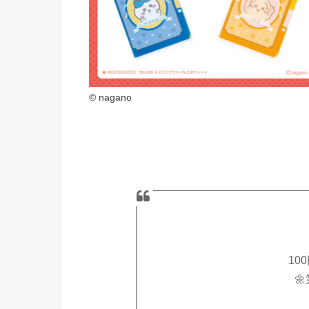
© nagano
10
