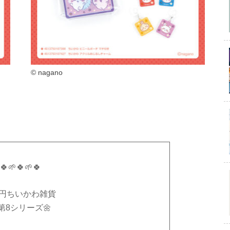
© nagano
🍀🌱🍀🌱🍀
0円ちいかわ雑貨
第8シリーズ🌼