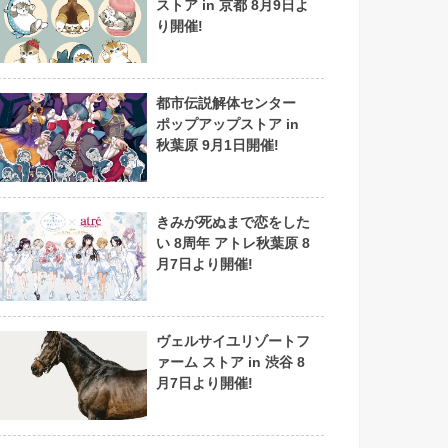
ストア in 京都 8月9日よ
り開催!
都市伝説解体センター
ポップアップストア in
秋葉原 9月1日開催!
きみが死ぬまで恋をした
い 8周年 アトレ秋葉原 8
月7日より開催!
ヴェルサイユリゾートフ
ァーム ストア in 渋谷 8
月7日より開催!