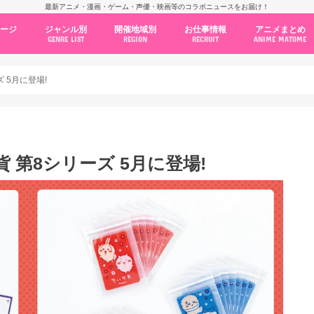
最新アニメ・漫画・ゲーム・声優・映画等のコラボニュースをお届け！
ページ
ジャンル別
開催地域別
お仕事情報
アニメまとめ
GENRE LIST
REGION
RECRUIT
ANIME MATOME
コラボカフェ
常設店舗
ポップアップストア
原画展・展示会
くじ / プライズ / ガチャ
店舗系コラボ
テーマパーク・遊園地
アニメ・漫画の期間限定イベント
グッズ
ファッション
コミック・ムック本
新作アニメ情報
ニュース
池袋
秋葉原
新宿
大阪
福岡
名古屋
カプコン
NSグループ
BENELIC
アニメイト
トランジットホールディングス
モトヤフーズ
TOWER RECORDS
タブリエ・マーケティング
GENDA GiGO Entertainment
 5月に登場!
貨 第8シリーズ 5月に登場!