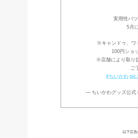
実用性バツ
5月
※キャンドゥ、ワ
100円シ
※店舗により取り
ご了
#ちいかわ
pic
— ちいかわグッズ公式 (@c
以下広告