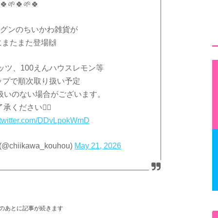
🍀🌱🍀🌱🍀
グンのちいかわ雑貨が
にまたまた登場🙌
ッツ、100えんハウスレモン等
ョップで順次取り扱い予定
扱いのない場合がございます。
承ください🙇‍♀️
.twitter.com/DDvLpokWmD
hiikawa_kouhou)
May 21, 2026
のあとに記事が続きます