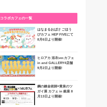
コラボカフェの一覧
はなまるおばけ ごほう
びカフェ HEP FIVEにて
8月6日より開催!
ヒロアカ 浴衣ver.カフェ
in and GALLERY4店舗
9月2日より開催!
鋼の錬金術師×黄泉のツ
ガイ展 カフェ in 銀座 8
月13日より開催!