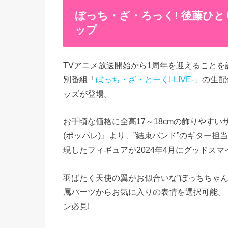
ぼっち・ざ・ろっく! 後藤ひと
ップ
TVアニメ放送開始から1周年を迎えることを記念し
別番組「
ぼっち・ざ・とーく!-LIVE-
」の生配
ッズが登場。
お手頃な価格に全高17～18cmの飾りやすいサ
(ポッパレ)』より、”結束バンド”のギター
現したフィギュアが2024年4月にグッドス
羽ばたく天使の翼がお似合いな”ぼっちちゃん
属パーツからお気に入りの表情を選択可能。
ン必見!