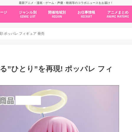
最新アニメ・漫画・ゲーム・声優・映画等のコラボニュースをお届け！
ページ
ジャンル別
開催地域別
お仕事情報
アニメまとめ
GENRE LIST
REGION
RECRUIT
ANIME MATOME
コラボカフェ
常設店舗
ポップアップストア
原画展・展示会
くじ / プライズ / ガチャ
店舗系コラボ
テーマパーク・遊園地
アニメ・漫画の期間限定イベント
グッズ
ファッション
コミック・ムック本
新作アニメ情報
ニュース
池袋
秋葉原
新宿
大阪
福岡
名古屋
カプコン
NSグループ
BENELIC
アニメイト
トランジットホールディングス
モトヤフーズ
TOWER RECORDS
タブリエ・マーケティング
GENDA GiGO Entertainment
! ポッパレ フィギュア 発売
る”ひとり”を再現! ポッパレ フィ