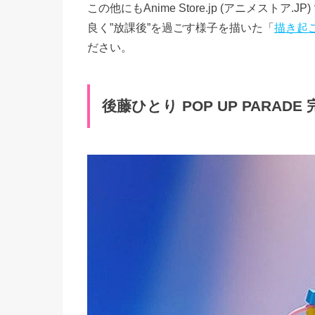
この他にもAnime Store.jp (アニメス
良く”放課後”を過ごす様子を描いた「
描き起
ださい。
後藤ひとり POP UP PARADE