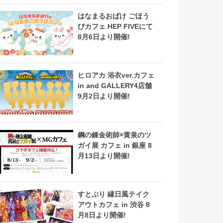
はなまるおばけ ごほう
びカフェ HEP FIVEにて
8月6日より開催!
ヒロアカ 浴衣ver.カフェ
in and GALLERY4店舗
9月2日より開催!
鋼の錬金術師×黄泉のツ
ガイ展 カフェ in 銀座 8
月13日より開催!
すとぷり 縁日風テイク
アウトカフェ in 渋谷 8
月8日より開催!