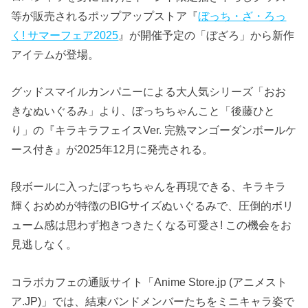
等が販売されるポップアップストア『
ぼっち・ざ・ろっ
く! サマーフェア2025
』が開催予定の「ぼざろ」から新作
アイテムが登場。
グッドスマイルカンパニーによる大人気シリーズ「おお
きなぬいぐるみ」より、ぼっちちゃんこと「後藤ひと
り」の『キラキラフェイスVer. 完熟マンゴーダンボールケ
ース付き』が2025年12月に発売される。
段ボールに入ったぼっちちゃんを再現できる、キラキラ
輝くおめめが特徴のBIGサイズぬいぐるみで、圧倒的ボリ
ューム感は思わず抱きつきたくなる可愛さ! この機会をお
見逃しなく。
コラボカフェの通販サイト「Anime Store.jp (アニメスト
ア.JP)」では、結束バンドメンバーたちをミニキャラ姿で