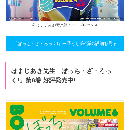
© はまじあき/芳文社・アニプレックス
「ぼっち・ざ・ろっく!」一番くじ第4弾の詳細を見る
はまじあき先生「ぼっち・ざ・ろっ
く!」第6巻 好評発売中!