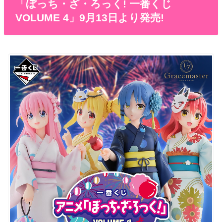
「ぼっち・ざ・ろっく! 一番くじ
VOLUME 4」9月13日より発売!