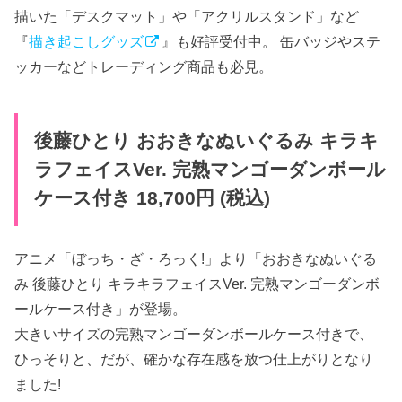
描いた「デスクマット」や「アクリルスタンド」など
『
描き起こしグッズ
』も好評受付中。 缶バッジやステ
ッカーなどトレーディング商品も必見。
後藤ひとり おおきな​ぬいぐる​み キラキ
ラフェイスVer. 完熟マンゴーダンボール
ケース付き 18,700円 (税込)
アニメ「ぼっち・ざ・ろっく!」より「おおきなぬいぐる
み 後藤ひとり キラキラフェイスVer. 完熟マンゴーダンボ
ールケース付き」が登場。
大きいサイズの完熟マンゴーダンボールケース付きで、
ひっそりと、だが、確かな存在感を放つ仕上がりとなり
ました!