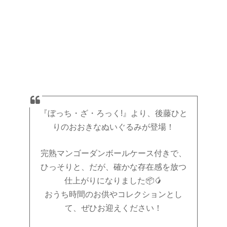
『ぼっち・ざ・ろっく​!』より、後藤ひと
りのおおきなぬいぐるみが登場！
完熟マンゴーダンボールケース付きで、
ひっそりと、だが、確かな存在感を放つ
仕上がりになりました📦🥭
おうち時間のお供やコレクションとし
て、ぜひお迎えください！