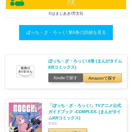
©はまじあき/芳文社
ぼっち・ざ・ろっく! 第6巻の詳細を見る
ぼっち・ざ・ろっく! 6巻 (まんがタイム
KRコミックス)
Kindleで探す
Amazonで探す
「ぼっち・ざ・ろっく!」TVアニメ公式
ガイドブック -COMPLEX- (まんがタイ
ムKRコミックス)
芳文社