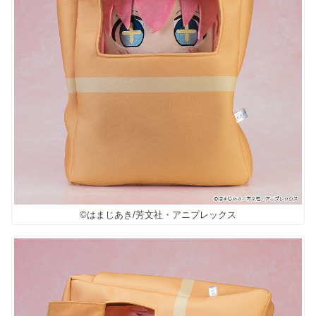
©はまじあき/芳文社・アニプレックス