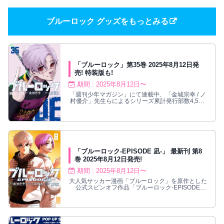
ブルーロック グッズをもっとみる
「ブルーロック」第35巻 2025年8月12日発
売! 特装版も!
期間 : 2025年8月12日〜
「週刊少年マガジン」にて連載中、「金城宗幸 / ノ
村優介」先生らによるシリーズ累計発行部数4,500
万部を突破した大人気エゴイストサッカー漫画「ブ
ルーロック」の第35巻は2025年8月12日より発売!
ノ村優介先生完全描き下ろしのグッズ特典が付いた
特装版も同日発売!
「ブルーロック-EPISODE 凪-」 最新刊 第8
巻 2025年8月12日発売!
期間 : 2025年8月12日〜
大人気サッカー漫画「ブルーロック」を原作とした
公式スピンオフ作品「ブルーロック-EPISODE
凪-」の最新刊であり最終巻となる第8巻は2025年8
月12日発売! 原作者・金城宗幸が自ら綴る、天才・
凪 誠士郎が主役のもう一つの“青い監獄”物語完結!!