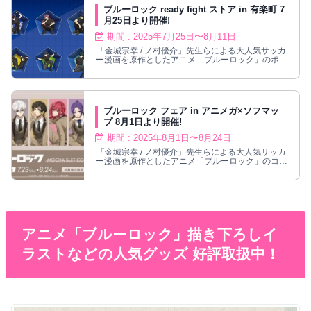
ブルーロック ready fight ストア in 有楽町 7
月25日より開催!
期間 : 2025年7月25日〜8月11日
「金城宗幸 / ノ村優介」先生らによる大人気サッカ
ー漫画を原作としたアニメ「ブルーロック」のポッ
プアップストアが、有楽町マルイにて2025年7月25
日〜8月11日まで開催される。アニメ「ブルーロッ
ク」ポップアップストアでは、描き下ろしイラスト
を使用した新作グッズが多数ラインナップ!
ブルーロック フェア in アニメガ×ソフマッ
プ 8月1日より開催!
期間 : 2025年8月1日〜8月24日
「金城宗幸 / ノ村優介」先生らによる大人気サッカ
ー漫画を原作としたアニメ「ブルーロック」のコラ
ボフェアが、2025年8月1日〜8月24日までの期間
限定で、全国のアニメガ×ソフマップ対象店舗にて
開催！新規描き下ろしイラスト「MOCHA SUIT
ver.」を使用したエゴイストたちの新作グッズが多
数ラインナップ！
アニメ「ブルーロック」描き下ろしイ
ラストなどの人気グッズ 好評取扱中！