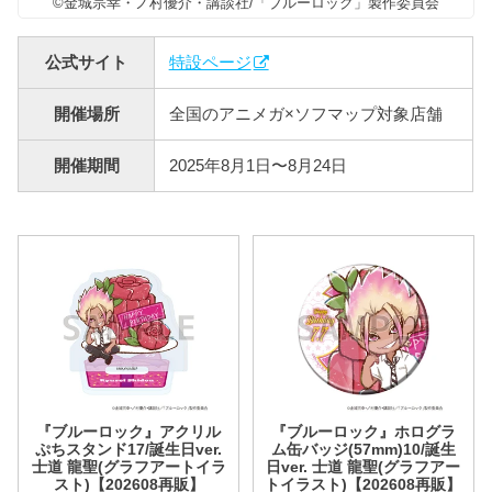
©金城宗幸・ノ村優介・講談社/「ブルーロック」製作委員会
公式サイト
特設ページ
開催場所
全国のアニメガ×ソフマップ対象店舗
開催期間
2025年8月1日〜8月24日
『ブルーロック』アクリル
『ブルーロック』ホログラ
ぷちスタンド17/誕生日ver.
ム缶バッジ(57mm)10/誕生
士道 龍聖(グラフアートイラ
日ver. 士道 龍聖(グラフアー
スト)【202608再販】
トイラスト)【202608再販】