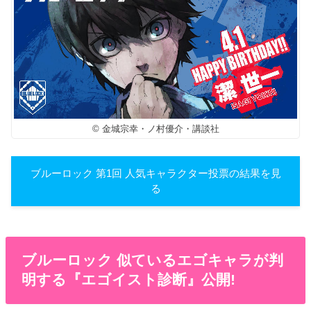
© 金城宗幸・ノ村優介・講談社
ブルーロック 第1回 人気キャラクター投票の結果を見
る
ブルーロック 似ているエゴキャラが判
明する『エゴイスト診断』公開!