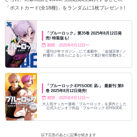
「ポストカード(全18種)」をランダムに1枚プレゼント!
「ブルーロック」第35巻 2025年8月12日発
売! 特装版も!
期間 : 2025年8月12日〜
「週刊少年マガジン」にて連載中、「金城宗幸 / ノ
村優介」先生らによるシリーズ累計発行部数4,500
万部を突破した大人気エゴイストサッカー漫画「ブ
ルーロック」の第35巻は2025年8月12日より発売!
ノ村優介先生完全描き下ろしのグッズ特典が付いた
特装版も同日発売!
「ブルーロック-EPISODE 凪-」 最新刊 第8
巻 2025年8月12日発売!
期間 : 2025年8月12日〜
大人気サッカー漫画「ブルーロック」を原作とした
公式スピンオフ作品「ブルーロック-EPISODE
凪-」の最新刊であり最終巻となる第8巻は2025年8
月12日発売! 原作者・金城宗幸が自ら綴る、天才・
凪 誠士郎が主役のもう一つの“青い監獄”物語完結!!
以下広告のあとに記事が続きます