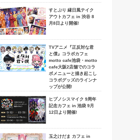
すとぷり 縁日風テイク
アウトカフェ in 渋谷 8
月8日より開催!
TVアニメ『正反対な君
と僕』コラボカフェ
motto cafe池袋・motto
cafe大阪2店舗でのコラ
ボメニューと描き起こし
コラボグッズのラインナ
ップが公開!
ヒプノシスマイク 9周年
記念カフェ in 池袋 9月
12日より開催!
玉之けだま カフェ in