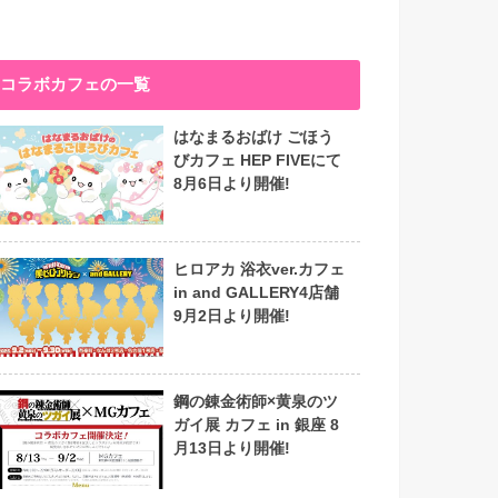
コラボカフェの一覧
はなまるおばけ ごほう
びカフェ HEP FIVEにて
8月6日より開催!
ヒロアカ 浴衣ver.カフェ
in and GALLERY4店舗
9月2日より開催!
鋼の錬金術師×黄泉のツ
ガイ展 カフェ in 銀座 8
月13日より開催!