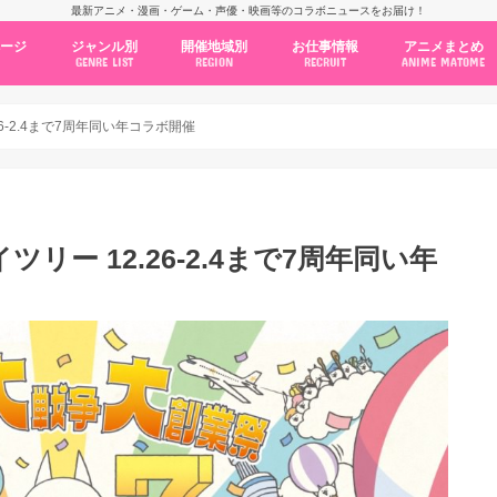
最新アニメ・漫画・ゲーム・声優・映画等のコラボニュースをお届け！
ページ
ジャンル別
開催地域別
お仕事情報
アニメまとめ
GENRE LIST
REGION
RECRUIT
ANIME MATOME
コラボカフェ
常設店舗
ポップアップストア
原画展・展示会
くじ / プライズ / ガチャ
店舗系コラボ
テーマパーク・遊園地
アニメ・漫画の期間限定イベント
グッズ
ファッション
コミック・ムック本
新作アニメ情報
ニュース
池袋
秋葉原
新宿
大阪
福岡
名古屋
カプコン
NSグループ
BENELIC
アニメイト
トランジットホールディングス
モトヤフーズ
TOWER RECORDS
タブリエ・マーケティング
GENDA GiGO Entertainment
26-2.4まで7周年同い年コラボ開催
リー 12.26-2.4まで7周年同い年