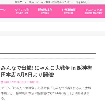
最新アニメ・漫画・ゲーム・声優・映画等のコラボニュースをお届け！
ページ
ジャンル別
開催地域別
お仕事情報
アニメまとめ
GENRE LIST
REGION
RECRUIT
ANIME MATOME
コラボカフェ
常設店舗
ポップアップストア
原画展・展示会
くじ / プライズ / ガチャ
店舗系コラボ
テーマパーク・遊園地
アニメ・漫画の期間限定イベント
グッズ
ファッション
コミック・ムック本
新作アニメ情報
ニュース
池袋
秋葉原
新宿
大阪
福岡
名古屋
カプコン
NSグループ
BENELIC
アニメイト
トランジットホールディングス
モトヤフーズ
TOWER RECORDS
タブリエ・マーケティング
GENDA GiGO Entertainment
みんなで出撃! にゃんこ大戦争 in 阪神梅
田本店 8月5日より開催!
期間 : 2026年8月5日〜8月17日
ゲーム「にゃんこ大戦争」の展示会「みんなで出撃! にゃんこ大戦
争展」が、阪神梅田本店 8階催場にて2026年8月5日より開催され
る。