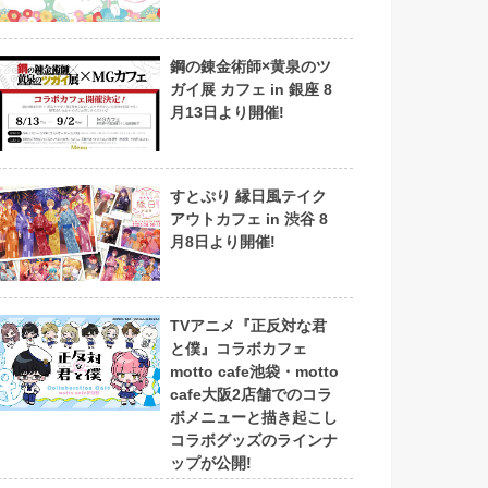
鋼の錬金術師×黄泉のツ
ガイ展 カフェ in 銀座 8
月13日より開催!
すとぷり 縁日風テイク
アウトカフェ in 渋谷 8
月8日より開催!
TVアニメ『正反対な君
と僕』コラボカフェ
motto cafe池袋・motto
cafe大阪2店舗でのコラ
ボメニューと描き起こし
コラボグッズのラインナ
ップが公開!