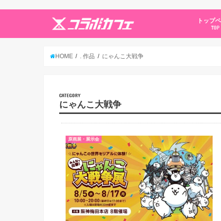
トップ
TOP
HOME
. 作品
にゃんこ大戦争
CATEGORY
にゃんこ大戦争
原画展・展示会