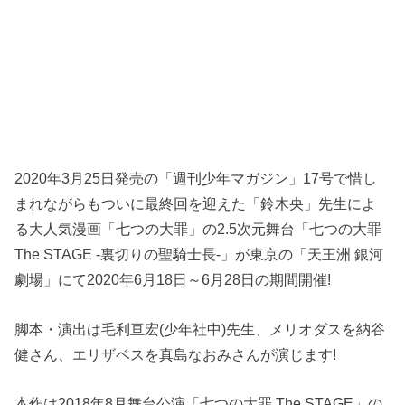
2020年3月25日発売の「週刊少年マガジン」17号で惜し
まれながらもついに最終回を迎えた「鈴木央」先生によ
る大人気漫画「七つの大罪」の2.5次元舞台「七つの大罪
The STAGE -裏切りの聖騎士長-」が東京の「天王洲 銀河
劇場」にて2020年6月18日～6月28日の期間開催!
脚本・演出は毛利亘宏(少年社中)先生、メリオダスを納谷
健さん、エリザベスを真島なおみさんが演じます!
本作は2018年8月舞台公演「七つの大罪 The STAGE」の