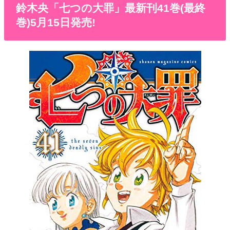
鈴木央「七つの大罪」最新刊41巻(最終
巻)5月15日発売!