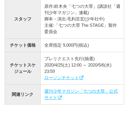
原作:鈴木央「七つの大罪」(講談社「週
刊少年マガジン」連載)
スタッフ
脚本・演出:毛利亘宏(少年社中)
主催:「七つの大罪 The STAGE」製作
委員会
チケット価格
全席指定 9,000円(税込)
プレリクエスト先行(抽選)
チケットスケ
2020/4/25(土) 12:00 ～ 2020/5/6(水)
ジュール
23:59
ローソンチケット
週刊少年マガジン「七つの大罪」公式
関連リンク
サイト