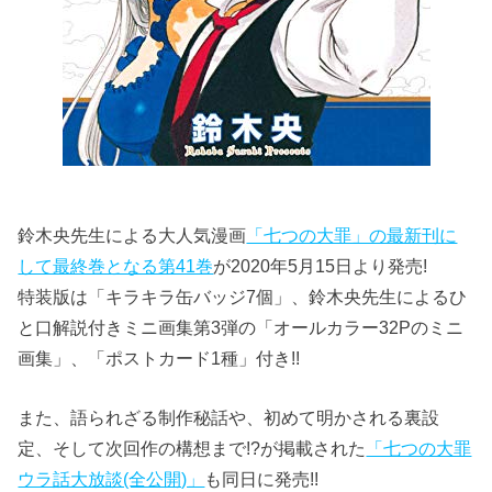
鈴木央先生による大人気漫画
「七つの大罪」の最新刊に
して最終巻となる第41巻
が2020年5月15日より発売!
特装版は「キラキラ缶バッジ7個」、鈴木央先生によるひ
と口解説付きミニ画集第3弾の「オールカラー32Pのミニ
画集」、「ポストカード1種」付き!!
また、語られざる制作秘話や、初めて明かされる裏設
定、そして次回作の構想まで!?が掲載された
「七つの大罪
ウラ話大放談(全公開)」
も同日に発売!!