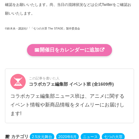
確認をお願いいたします。尚、当日の混雑状況などは公式Twitterをご確認お
願いいたします。
©鈴木央・講談社/「「七つの大罪 The STAGE」製作委員会
📅
開催日をカレンダーに追加
この記事を書いた人
コラボカフェ編集部 イベント班
(全1609件)
コラボカフェ編集部ニュース班は、アニメに関する
イベント情報や新商品情報をタイムリーにお届けし
ます!
カテゴリ
2.5次元舞台
2020年6月
ニュース
七つの大罪