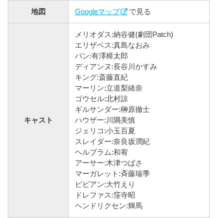
地図
Googleマップ
で見る
メリオダス:納谷健(劇団Patch)
エリザベス:真島なおみ
バン:有澤樟太郎
ディアンヌ:長谷川かすみ
キング:斎藤直紀
マーリン:立道梨緒奈
ゴウセル:北村諒
ギルサンダー:榊原徹士
キャスト
ハウザー:川隅美慎
ジェリコ:小玉百夏
スレイダー:奈良坂潤紀
ヘルブラム:和宥
アーサー:木津つばさ
マーガレット:斉藤瑞季
ビビアン:大竹えり
ドレファス:窪寺昭
ヘンドリクセン:輝馬