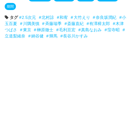
期間
タグ
2.5次元
北村諒
和宥
大竹えり
奈良坂潤紀
小
玉百夏
川隅美慎
斉藤瑞季
斎藤直紀
有澤樟太郎
木津
つばさ
東京
榊原徹士
毛利亘宏
真島なおみ
窪寺昭
立道梨緒奈
納谷健
輝馬
長谷川かすみ