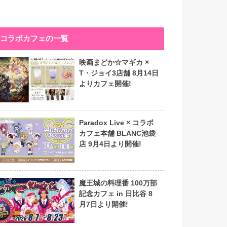
コラボカフェの一覧
映画まどか☆マギカ ×
T・ジョイ3店舗 8月14日
よりカフェ開催!
Paradox Live × コラボ
カフェ本舗 BLANC池袋
店 9月4日より開催!
魔王城の料理番 100万部
記念カフェ in 日比谷 8
月7日より開催!