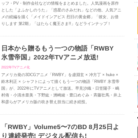
ッフ・PV・制作会社などの情報をまとめました。人気漫画を原作
とした「よふかしのうた」「惑星のさみだれ」などの他、人気アニ
メの続編を描く「メイドインアビス 烈日の黄金郷」「彼女、お借
りします 第2期」「はたらく魔王さま!!」などラインナップ！
日本から贈るもう一つの物語「RWBY
氷雪帝国」2022年TVアニメ放送!
2022年TVアニメ化
アメリカ発の3DCGアニメ「RWBY」を虚淵玄 × 冲方丁 × huke ×
鈴木利正 × シャフトによって描くもう一つの物語「RWBY 氷雪帝
国」が、2022年にTVアニメとして放送。早見沙織・日笠陽子・嶋
村侑・小清水亜美・下野紘・洲崎綾・豊口めぐみ・斉藤壮馬・井上
和彦らがアメリカ版の吹き替え担当に続き続投。
「RWBY」Volume5〜7のBD 8月25日よ
り連続発売! デジタル配信も!