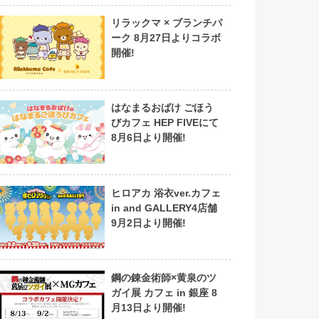
リラックマ × ブランチパ
ーク 8月27日よりコラボ
開催!
はなまるおばけ ごほう
びカフェ HEP FIVEにて
8月6日より開催!
ヒロアカ 浴衣ver.カフェ
in and GALLERY4店舗
9月2日より開催!
鋼の錬金術師×黄泉のツ
ガイ展 カフェ in 銀座 8
月13日より開催!