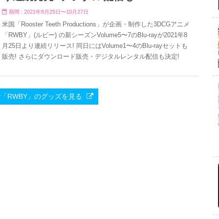
期間 : 2021年8月25日〜10月27日
米国「Rooster Teeth Productions」が企画・制作した3DCGアニメ
「RWBY」(ルビー) の新シーズンVolume5〜7のBlu-rayが2021年8
月25日より連続リリース! 同日にはVolume1〜4のBlu-rayセットも
販売! さらにダウンロード販売・デジタルレンタル配信も決定!
e.JPで「RWBY」のグッズを見る