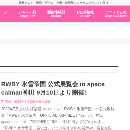
最新アニメ・漫画・ゲーム・声優・映画等のコラボニュースをお届け！
ページ
ジャンル別
開催地域別
お仕事情報
アニメまとめ
GENRE LIST
REGION
RECRUIT
ANIME MATOME
コラボカフェ
常設店舗
ポップアップストア
原画展・展示会
くじ / プライズ / ガチャ
店舗系コラボ
テーマパーク・遊園地
アニメ・漫画の期間限定イベント
グッズ
ファッション
コミック・ムック本
新作アニメ情報
ニュース
池袋
秋葉原
新宿
大阪
福岡
名古屋
カプコン
NSグループ
BENELIC
アニメイト
トランジットホールディングス
モトヤフーズ
TOWER RECORDS
タブリエ・マーケティング
GENDA GiGO Entertainment
RWBY 氷雪帝国 公式展覧会 in space
caiman神田 9月10日より開催!
期間 : 2022年9月10日〜9月19日
2022年7月より好評放送中のアニメ「RWBY 氷雪帝国」の公式展覧
会「RWBY 氷雪帝国 OFFICIAL FAN MEETING」が、神田・
space caimanにて2022年9月10日～9月19日まで開催される。
「RWBY 氷雪帝国」展では、アニメ制作資料の展示や、展覧会限