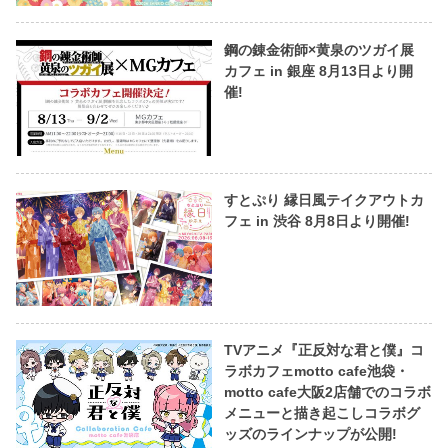
鋼の錬金術師×黄泉のツガイ展
カフェ in 銀座 8月13日より開
催!
すとぷり 縁日風テイクアウトカ
フェ in 渋谷 8月8日より開催!
TVアニメ『正反対な君と僕』コ
ラボカフェmotto cafe池袋・
motto cafe大阪2店舗でのコラボ
メニューと描き起こしコラボグ
ッズのラインナップが公開!