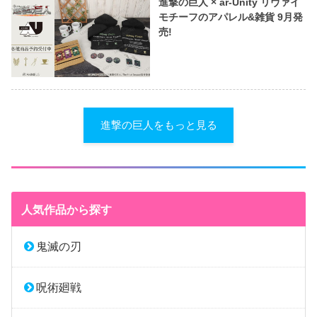
進撃の巨人 × ar-Unity リヴァイ
モチーフのアパレル&雑貨 9月発
売!
進撃の巨人をもっと見る
人気作品から探す
鬼滅の刃
呪術廻戦