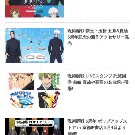
呪術廻戦 懐玉・玉折 五条&夏油
5周年記念の新作アクセサリー発
売
呪術廻戦 LINEスタンプ 死滅回
游 前編 直哉や髙羽の名台詞が登
場!
呪術廻戦 5周年 ポップアップス
トア in 京都IP書店 8月4日より
開催!