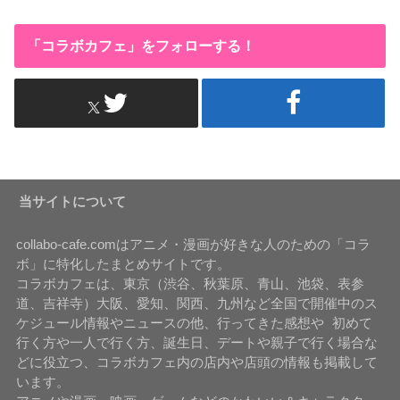
「コラボカフェ」をフォローする！
当サイトについて
collabo-cafe.comはアニメ・漫画が好きな人のための「コラ
ボ」に特化したまとめサイトです。
コラボカフェは、東京（渋谷、秋葉原、青山、池袋、表参
道、吉祥寺）大阪、愛知、関西、九州など全国で開催中のス
ケジュール情報やニュースの他、行ってきた感想や 初めて
行く方や一人で行く方、誕生日、デートや親子で行く場合な
どに役立つ、コラボカフェ内の店内や店頭の情報も掲載して
います。