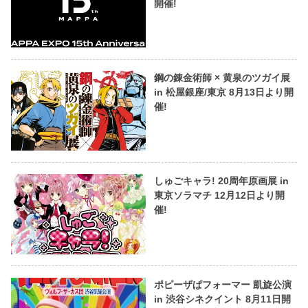
開催!
鋼の錬金術師 × 黄泉のツガイ展
in 松屋銀座/東京 8月13日より開
催!
しゅごキャラ! 20周年原画展 in
東京ソラマチ 12月12日より開
催!
ポピーザぱフォーマー 凱旋公演
in 渋谷シネクイント 8月11日開