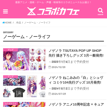
最新アニメ・漫画・ゲーム・声優・映画等のコラボニュースをお届け！
search
HOME
. 作品
ノーゲーム・ノーライフ
CATEGORY
ノーゲーム・ノーライフ
グッズ
ノゲノラ TSUTAYA POP UP SHOP
先行 描き下ろしグッズ 3月一般発売!
～2025年1月6日まで予約受付
2024/12/28
グッズ
ノゲノラ ねこみみの「白」とシュヴ
ィ コミケ104先行グッズ 10月発売!
～2024年8月2日まで予約受付
2024/07/25
コラボカフェ
ノゲノラ アニメ10周年記念 × キュア