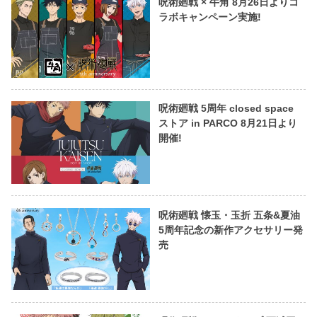
呪術廻戦 × 牛角 8月26日よりコ
ラボキャンペーン実施!
呪術廻戦 5周年 closed space
ストア in PARCO 8月21日より
開催!
呪術廻戦 懐玉・玉折 五条&夏油
5周年記念の新作アクセサリー発
売