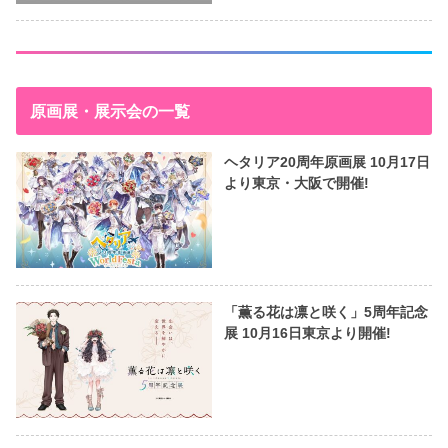
原画展・展示会の一覧
ヘタリア20周年原画展 10月17日
より東京・大阪で開催!
「薫る花は凛と咲く」5周年記念
展 10月16日東京より開催!