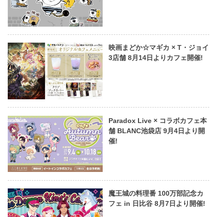
映画まどか☆マギカ × T・ジョイ
3店舗 8月14日よりカフェ開催!
Paradox Live × コラボカフェ本
舗 BLANC池袋店 9月4日より開
催!
魔王城の料理番 100万部記念カ
フェ in 日比谷 8月7日より開催!