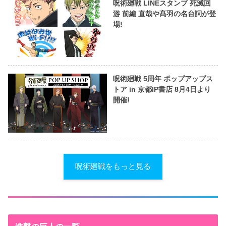
呪術廻戦 LINEスタンプ 死滅回
游 前編 直哉や髙羽の名台詞が登
場!
呪術廻戦 5周年 ポップアップス
トア in 京都IP書店 8月4日より
開催!
呪術廻戦をもっと見る