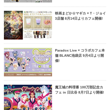
映画まどか☆マギカ × T・ジョイ
3店舗 8月14日よりカフェ開催!
Paradox Live × コラボカフェ本
舗 BLANC池袋店 9月4日より開
催!
魔王城の料理番 100万部記念カ
フェ in 日比谷 8月7日より開催!