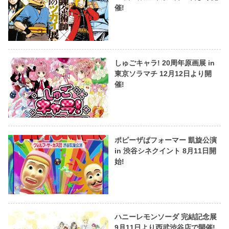
催!
しゅごキャラ! 20周年原画展 in
東京ソラマチ 12月12日より開
催!
ポピーザぱフォーマー 凱旋公演
in 渋谷シネクイント 8月11日開
始!
ハニーレモンソーダ 完結記念展
9月11日より西武渋谷店で開催!