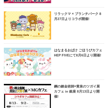
リラックマ × ブランチパーク 8
月27日よりコラボ開催!
はなまるおばけ ごほうびカフェ
HEP FIVEにて8月6日より開催!
鋼の錬金術師×黄泉のツガイ展
カフェ in 銀座 8月13日より開
催!