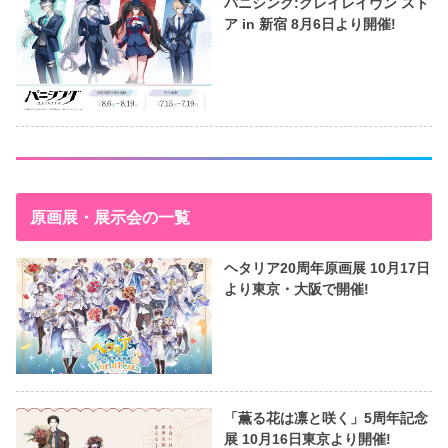
パニシング:グレイレイヴン スト
ア in 新宿 8月6日より開催!
原画展・展示会の一覧
ヘタリア20周年原画展 10月17日
より東京・大阪で開催!
「薫る花は凛と咲く」5周年記念
展 10月16日東京より開催!