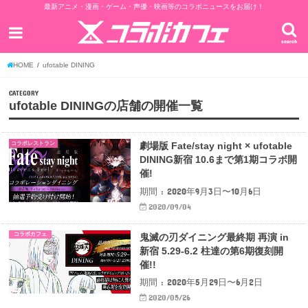
最新アニメ・漫画・ゲーム・声優・映画等のコラボニュースをお届け！
search
HOME
ufotable DINING
CATEGORY
ufotable DININGの店舗の開催一覧
コラボレストラン
劇場版 Fate/stay night × ufotable
DINING新宿 10.6まで第1期コラボ開
催!
期間 : 2020年9月3日〜10月6日
2020/09/04
コラボカフェ
鬼滅の刃ダイニング最終期 再演 in
新宿 5.29-6.2 柱達の第6期復刻開
催!!
期間 : 2020年5月29日〜6月2日
2020/05/26