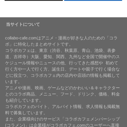
当サイトについて
collabo-cafe.comはアニメ・漫画が好きな人のための「コラ
ボ」に特化したまとめサイトです。
コラボカフェは、東京（渋谷、秋葉原、青山、池袋、表参
道、吉祥寺）大阪、愛知、関西、九州など全国で開催中のス
ケジュール情報やニュースの他、行ってきた感想や 初めて
行く方や一人で行く方、誕生日、デートや親子で行く場合な
どに役立つ、コラボカフェ内の店内や店頭の情報も掲載して
います。
アニメや漫画、映画、ゲームなどのかわいい＆キャラクター
とのコラボ商品、メニュー、フード、ドリンク、価格、料金
も紹介しています。
コラボカフェのバイト、アルバイト情報、求人情報も掲載無
料で募集しています。
また、企業様向けのサービス「コラボカフェメンバーシップ
(コラメン)」は企業様がコラボカフェ.comのユーザーへ直接