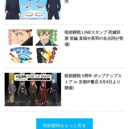
売
呪術廻戦 LINEスタンプ 死滅回
游 前編 直哉や髙羽の名台詞が登
場!
呪術廻戦 5周年 ポップアップス
トア in 京都IP書店 8月4日より
開催!
呪術廻戦をもっと見る