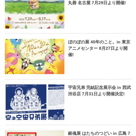
丸善 名古屋 7月29日より開催!
ぼのぼの展 40年のこと。in 東京
アニメセンター 8月27日より開
催!
宇宙兄弟 完結記念展示会 in 西武
渋谷店 7月31日より開催決定!
銀魂展 はたちのつどい in 広島 7