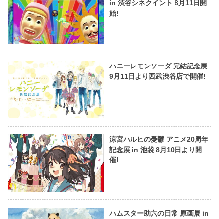
in 渋谷シネクイント 8月11日開
始!
ハニーレモンソーダ 完結記念展
9月11日より西武渋谷店で開催!
涼宮ハルヒの憂鬱 アニメ20周年
記念展 in 池袋 8月10日より開
催!
ハムスター助六の日常 原画展 in