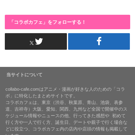
「コラボカフェ」をフォローする！
当サイトについて
collabo-cafe.comはアニメ・漫画が好きな人のための「コラ
ボ」に特化したまとめサイトです。
コラボカフェは、東京（渋谷、秋葉原、青山、池袋、表参
道、吉祥寺）大阪、愛知、関西、九州など全国で開催中のス
ケジュール情報やニュースの他、行ってきた感想や 初めて
行く方や一人で行く方、誕生日、デートや親子で行く場合な
どに役立つ、コラボカフェ内の店内や店頭の情報も掲載して