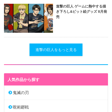
進撃の巨人 ゲームに熱中する描
き下ろし&ビット絵グッズ 8月発
売
進撃の巨人をもっと見る
人気作品から探す
鬼滅の刃
呪術廻戦