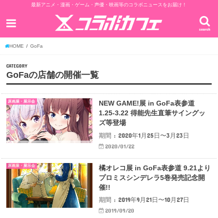
最新アニメ・漫画・ゲーム・声優・映画等のコラボニュースをお届け！
search
HOME
GoFa
CATEGORY
GoFaの店舗の開催一覧
原画展・展示会
NEW GAME!展 in GoFa表参道
1.25-3.22 得能先生直筆サイングッ
ズ等登場
期間 : 2020年1月25日〜3月23日
2020/01/22
原画展・展示会
橘オレコ展 in GoFa表参道 9.21より
プロミスシンデレラ5巻発売記念開
催!!
期間 : 2019年9月21日〜10月27日
2019/09/20