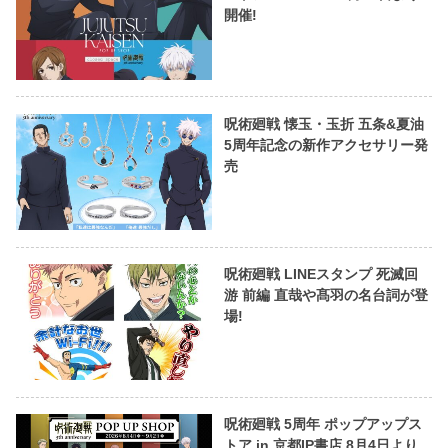
開催!
呪術廻戦 懐玉・玉折 五条&夏油
5周年記念の新作アクセサリー発
売
呪術廻戦 LINEスタンプ 死滅回
游 前編 直哉や髙羽の名台詞が登
場!
呪術廻戦 5周年 ポップアップス
トア in 京都IP書店 8月4日より