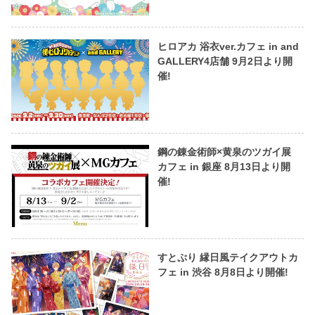
ヒロアカ 浴衣ver.カフェ in and
GALLERY4店舗 9月2日より開
催!
鋼の錬金術師×黄泉のツガイ展
カフェ in 銀座 8月13日より開
催!
すとぷり 縁日風テイクアウトカ
フェ in 渋谷 8月8日より開催!