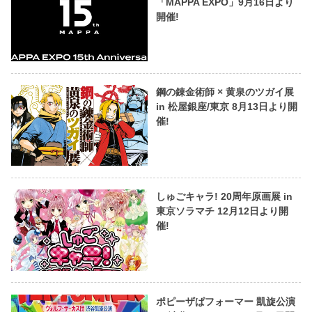
「MAPPA EXPO」9月16日より
開催!
鋼の錬金術師 × 黄泉のツガイ展
in 松屋銀座/東京 8月13日より開
催!
しゅごキャラ! 20周年原画展 in
東京ソラマチ 12月12日より開
催!
ポピーザぱフォーマー 凱旋公演