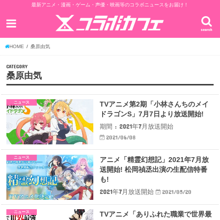
最新アニメ・漫画・ゲーム・声優・映画等のコラボニュースをお届け！
search
HOME
桑原由気
CATEGORY
桑原由気
ニュース
TVアニメ第2期「小林さんちのメイ
ドラゴンS」7月7日より放送開始!
期間 : 2021年7月放送開始
2021/06/08
ニュース
アニメ「精霊幻想記」2021年7月放
送開始! 松岡禎丞出演の生配信特番
も!
2021年7月放送開始
2021/05/20
ニュース
TVアニメ「ありふれた職業で世界最