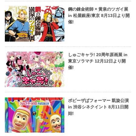
鋼の錬金術師 × 黄泉のツガイ展
in 松屋銀座/東京 8月13日より開
催!
しゅごキャラ! 20周年原画展 in
東京ソラマチ 12月12日より開
催!
ポピーザぱフォーマー 凱旋公演
in 渋谷シネクイント 8月11日開
始!