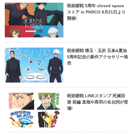
呪術廻戦 5周年 closed space
ストア in PARCO 8月21日より
開催!
呪術廻戦 懐玉・玉折 五条&夏油
5周年記念の新作アクセサリー発
売
呪術廻戦 LINEスタンプ 死滅回
游 前編 直哉や髙羽の名台詞が登
場!