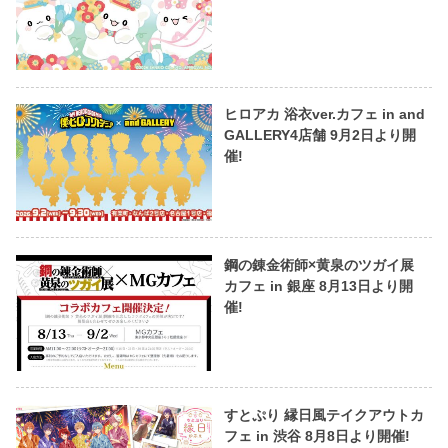
ヒロアカ 浴衣ver.カフェ in and
GALLERY4店舗 9月2日より開
催!
鋼の錬金術師×黄泉のツガイ展
カフェ in 銀座 8月13日より開
催!
すとぷり 縁日風テイクアウトカ
フェ in 渋谷 8月8日より開催!