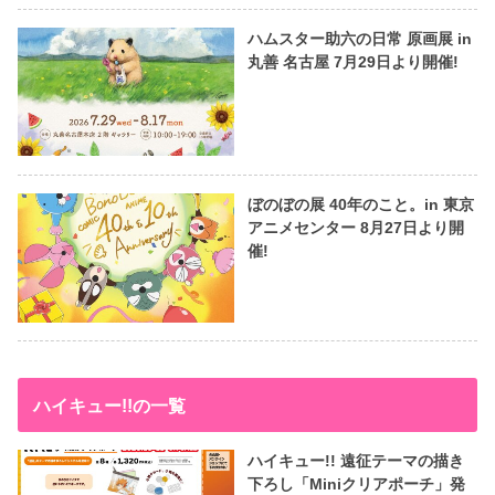
ハムスター助六の日常 原画展 in
丸善 名古屋 7月29日より開催!
ぼのぼの展 40年のこと。in 東京
アニメセンター 8月27日より開
催!
ハイキュー!!の一覧
ハイキュー!! 遠征テーマの描き
下ろし「Miniクリアポーチ」発