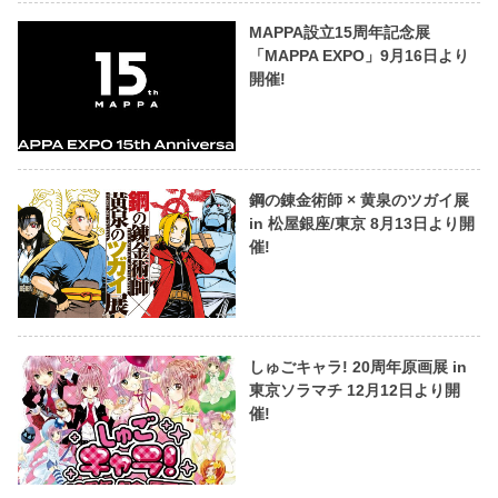
MAPPA設立15周年記念展
「MAPPA EXPO」9月16日より
開催!
鋼の錬金術師 × 黄泉のツガイ展
in 松屋銀座/東京 8月13日より開
催!
しゅごキャラ! 20周年原画展 in
東京ソラマチ 12月12日より開
催!