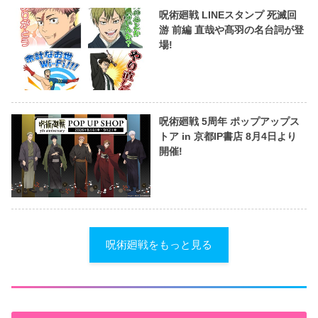
呪術廻戦 LINEスタンプ 死滅回
游 前編 直哉や髙羽の名台詞が登
場!
呪術廻戦 5周年 ポップアップス
トア in 京都IP書店 8月4日より
開催!
呪術廻戦をもっと見る