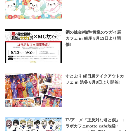
鋼の錬金術師×黄泉のツガイ展
カフェ in 銀座 8月13日より開
催!
すとぷり 縁日風テイクアウトカ
フェ in 渋谷 8月8日より開催!
TVアニメ『正反対な君と僕』コ
ラボカフェmotto cafe池袋・