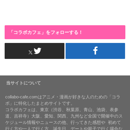
「コラボカフェ」をフォローする！
当サイトについて
collabo-cafe.comはアニメ・漫画が好きな人のための「コラ
ボ」に特化したまとめサイトです。
コラボカフェは、東京（渋谷、秋葉原、青山、池袋、表参
道、吉祥寺）大阪、愛知、関西、九州など全国で開催中のス
ケジュール情報やニュースの他、行ってきた感想や 初めて
行く方や一人で行く方、誕生日、デートや親子で行く場合な