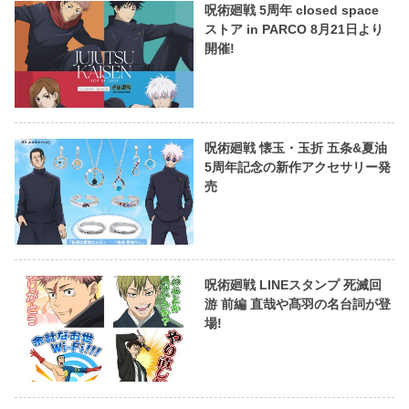
呪術廻戦 5周年 closed space
ストア in PARCO 8月21日より
開催!
呪術廻戦 懐玉・玉折 五条&夏油
5周年記念の新作アクセサリー発
売
呪術廻戦 LINEスタンプ 死滅回
游 前編 直哉や髙羽の名台詞が登
場!