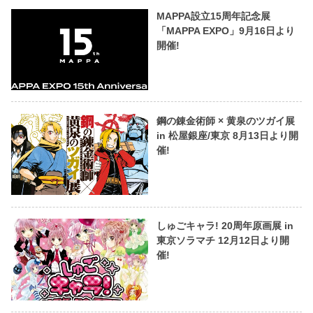
MAPPA設立15周年記念展
「MAPPA EXPO」9月16日より
開催!
鋼の錬金術師 × 黄泉のツガイ展
in 松屋銀座/東京 8月13日より開
催!
しゅごキャラ! 20周年原画展 in
東京ソラマチ 12月12日より開
催!