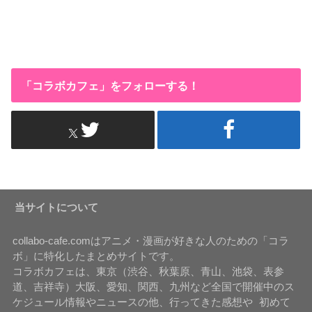
「コラボカフェ」をフォローする！
当サイトについて
collabo-cafe.comはアニメ・漫画が好きな人のための「コラ
ボ」に特化したまとめサイトです。
コラボカフェは、東京（渋谷、秋葉原、青山、池袋、表参
道、吉祥寺）大阪、愛知、関西、九州など全国で開催中のス
ケジュール情報やニュースの他、行ってきた感想や 初めて