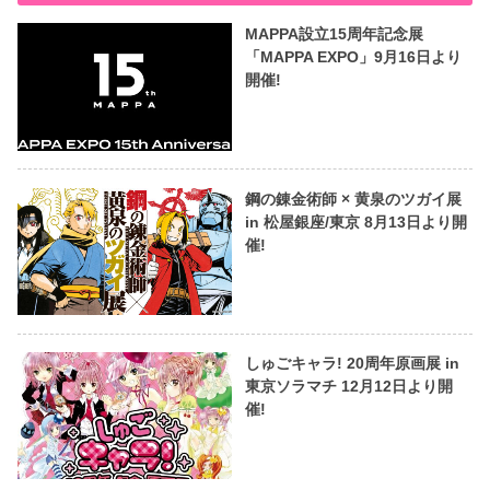
MAPPA設立15周年記念展
「MAPPA EXPO」9月16日より
開催!
鋼の錬金術師 × 黄泉のツガイ展
in 松屋銀座/東京 8月13日より開
催!
しゅごキャラ! 20周年原画展 in
東京ソラマチ 12月12日より開
催!