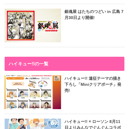
銀魂展 はたちのつどい in 広島 7
月30日より開催!
ハイキュー!!の一覧
ハイキュー!! 遠征テーマの描き
下ろし「Miniクリアポーチ」発
売!
ハイキュー!! × ローソン 8月11
日よりみんなでぐんぐんコラボ