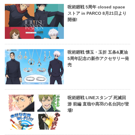
呪術廻戦 5周年 closed space
ストア in PARCO 8月21日より
開催!
呪術廻戦 懐玉・玉折 五条&夏油
5周年記念の新作アクセサリー発
売
呪術廻戦 LINEスタンプ 死滅回
游 前編 直哉や髙羽の名台詞が登
場!