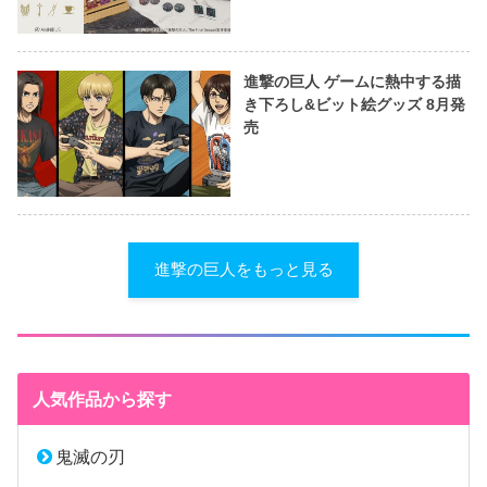
進撃の巨人 ゲームに熱中する描
き下ろし&ビット絵グッズ 8月発
売
進撃の巨人をもっと見る
人気作品から探す
鬼滅の刃