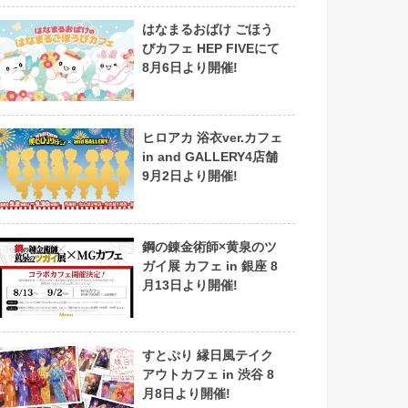
はなまるおばけ ごほう
びカフェ HEP FIVEにて
8月6日より開催!
ヒロアカ 浴衣ver.カフェ
in and GALLERY4店舗
9月2日より開催!
鋼の錬金術師×黄泉のツ
ガイ展 カフェ in 銀座 8
月13日より開催!
すとぷり 縁日風テイク
アウトカフェ in 渋谷 8
月8日より開催!