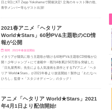
日と9日にKT Zepp Yokohamaで開催決定! 立海のキャスト陣の他、
青学メンバー等もゲスト出演!
2021春アニメ「ヘタリア
World★Stars」60秒PV&主題歌のCD情
報が公開
期間 : 2021年春放送開始
イタリアが陽気に歌う主題歌が聴ける60秒PV&主題歌CD情報が公
開！少年ジャンプ＋にて連載中・既刊4巻累計50万部を突破した
「日丸屋秀和」先生による人気漫画を原作とするTVアニメ「ヘタ
リア World★Stars」が2021年春より放送開始！製作は「わたなべ
ひろし」監督 ×「スタジオディーン」のタッグ！
アニメ「ヘタリア World★Stars」2021
年4月1日より配信開始!