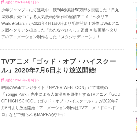
期間 : 2021年4月1日〜
少年ジャンプ＋にて連載中・既刊4巻累計50万部を突破した「日丸
屋秀和」先生による人気漫画が原作の配信アニメ「ヘタリア
World★Stars」が2021年4月1日0時より配信開始！製作はWebアニ
メ版ヘタリアを担当した「わたなべひろし」監督 × 映画版ヘタリ
アのアニメーション制作をした「スタジオディーン」！
TVアニメ「ゴッド・オブ・ハイスクー
ル」2020年7月6日より放送開始!
期間 : 2020年7月6日〜
韓国のWebマンガサイト「NAVER WEBTOON」にて連載の
「Yongje Park」先生による人気漫画を原作とするTVアニメ「GOD
OF HIGH SCHOOL（ゴッド・オブ・ハイスクール）」が2020年7
月6日より放送開始！アニメーション制作はTVアニメ「ドロヘド
ロ」などで知られるMAPPAが担当！