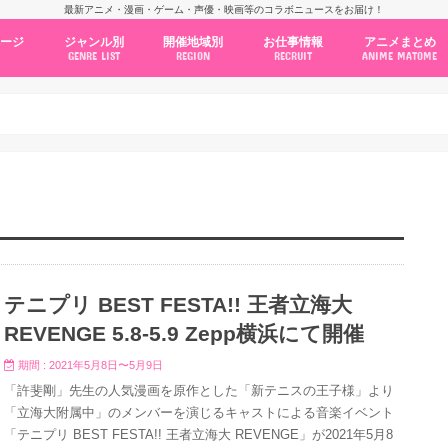
最新アニメ・漫画・ゲーム・声優・映画等のコラボニュースをお届け！
ページ
ジャンル別
開催地域別
お仕事情報
アニメまとめ
GENRE LIST
REGION
RECRUIT
ANIME MATOME
コラボカフェ
常設店舗
ポップアップストア
原画展・展示会
くじ / プライズ / ガチャ
店舗系コラボ
テーマパーク・遊園地
アニメ・漫画の期間限定イベント
グッズ
ファッション
コミック・ムック本
新作アニメ情報
ニュース
池袋
秋葉原
新宿
大阪
福岡
名古屋
カプコン
NSグループ
BENELIC
アニメイト
トランジットホールディングス
モトヤフーズ
TOWER RECORDS
タブリエ・マーケティング
GENDA GiGO Entertainment
テニプリ BEST FESTA!! 王者立海大
REVENGE 5.8-5.9 Zepp横浜にて開催
期間 : 2021年5月8日〜5月9日
「許斐剛」先生の人気漫画を原作とした「新テニスの王子様」より
「立海大附属中」のメンバーを演じるキャストによる音楽イベント
「テニプリ BEST FESTA!! 王者立海大 REVENGE」が2021年5月8