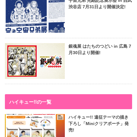
宇宙兄弟 完結記念展示会 in 西武
渋谷店 7月31日より開催決定!
銀魂展 はたちのつどい in 広島 7
月30日より開催!
ハイキュー!!の一覧
ハイキュー!! 遠征テーマの描き
下ろし「Miniクリアポーチ」発
売!