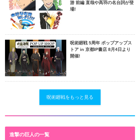
游 前編 直哉や髙羽の名台詞が登
場!
呪術廻戦 5周年 ポップアップス
トア in 京都IP書店 8月4日より
開催!
呪術廻戦をもっと見る
進撃の巨人の一覧