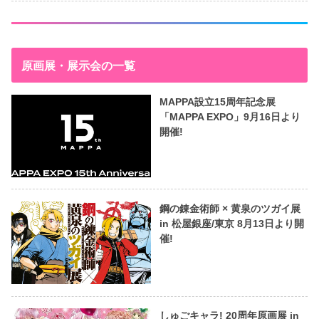
原画展・展示会の一覧
MAPPA設立15周年記念展
「MAPPA EXPO」9月16日より
開催!
鋼の錬金術師 × 黄泉のツガイ展
in 松屋銀座/東京 8月13日より開
催!
しゅごキャラ! 20周年原画展 in