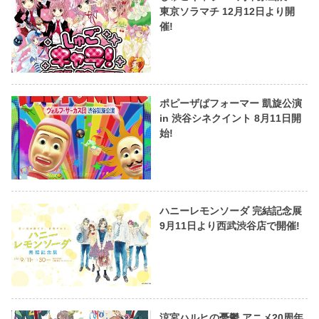
東京ソラマチ 12月12日より開
催!
ポピーザぱフォーマー 凱旋公演
in 渋谷シネクイント 8月11日開
始!
ハニーレモンソーダ 完結記念展
9月11日より西武渋谷店で開催!
涼宮ハルヒの憂鬱 アニメ20周年