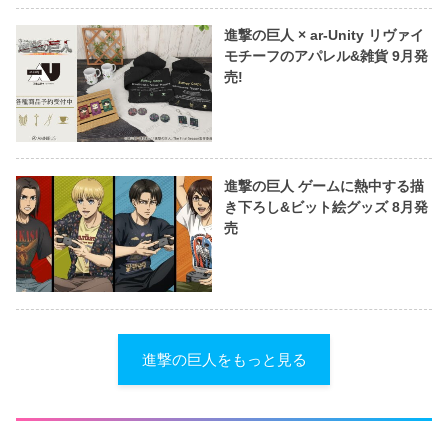
進撃の巨人 × ar-Unity リヴァイ
モチーフのアパレル&雑貨 9月発
売!
進撃の巨人 ゲームに熱中する描
き下ろし&ビット絵グッズ 8月発
売
進撃の巨人をもっと見る