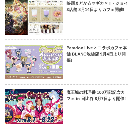
映画まどか☆マギカ × T・ジョイ
3店舗 8月14日よりカフェ開催!
Paradox Live × コラボカフェ本
舗 BLANC池袋店 9月4日より開
催!
魔王城の料理番 100万部記念カ
フェ in 日比谷 8月7日より開催!