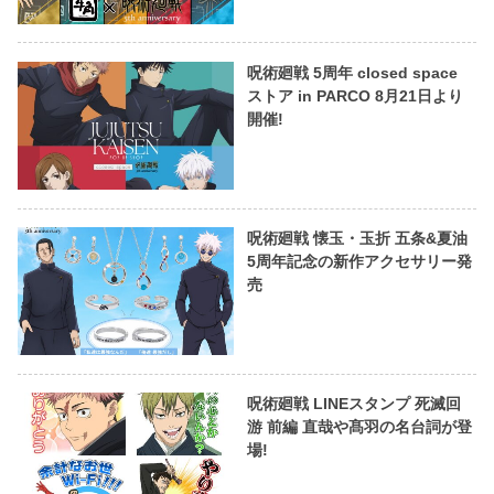
呪術廻戦 5周年 closed space
ストア in PARCO 8月21日より
開催!
呪術廻戦 懐玉・玉折 五条&夏油
5周年記念の新作アクセサリー発
売
呪術廻戦 LINEスタンプ 死滅回
游 前編 直哉や髙羽の名台詞が登
場!