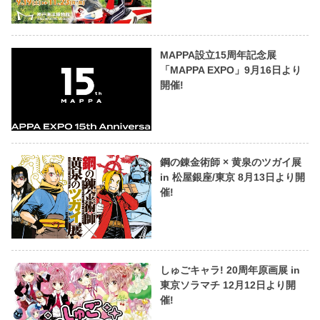
MAPPA設立15周年記念展
「MAPPA EXPO」9月16日より
開催!
鋼の錬金術師 × 黄泉のツガイ展
in 松屋銀座/東京 8月13日より開
催!
しゅごキャラ! 20周年原画展 in
東京ソラマチ 12月12日より開
催!