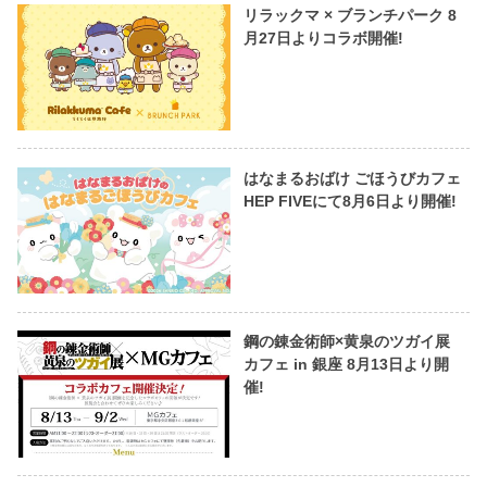
リラックマ × ブランチパーク 8
月27日よりコラボ開催!
はなまるおばけ ごほうびカフェ
HEP FIVEにて8月6日より開催!
鋼の錬金術師×黄泉のツガイ展
カフェ in 銀座 8月13日より開
催!