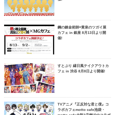
鋼の錬金術師×黄泉のツガイ展
カフェ in 銀座 8月13日より開
催!
すとぷり 縁日風テイクアウトカ
フェ in 渋谷 8月8日より開催!
TVアニメ『正反対な君と僕』コ
ラボカフェmotto cafe池袋・