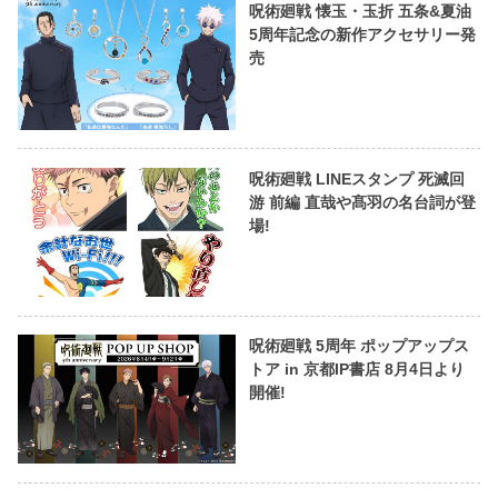
呪術廻戦 懐玉・玉折 五条&夏油
5周年記念の新作アクセサリー発
売
呪術廻戦 LINEスタンプ 死滅回
游 前編 直哉や髙羽の名台詞が登
場!
呪術廻戦 5周年 ポップアップス
トア in 京都IP書店 8月4日より
開催!