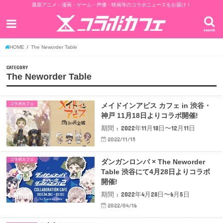
最新アニメ・漫画・ゲーム・声優・映画等のコラボニュースをお届け！
search
HOME
The Neworder Table
CATEGORY
The Neworder Table
コラボカフェ
メイドインアビス カフェ in 渋谷・
神戸 11月18日よりコラボ開催!
期間 : 2022年11月18日〜12月11日
2022/11/15
コラボカフェ
ダンガンロンパ × The Neworder
Table 渋谷にて4月28日よりコラボ
開催!
期間 : 2022年4月28日〜6月5日
2022/04/16