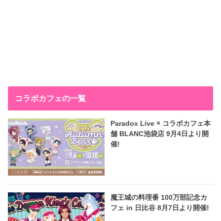
コラボカフェの一覧
Paradox Live × コラボカフェ本
舗 BLANC池袋店 9月4日より開
催!
魔王城の料理番 100万部記念カ
フェ in 日比谷 8月7日より開催!