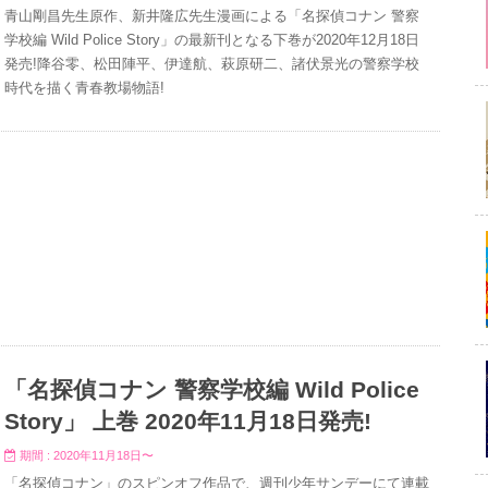
青山剛昌先生原作、新井隆広先生漫画による「名探偵コナン 警察
学校編 Wild Police Story」の最新刊となる下巻が2020年12月18日
発売!降谷零、松田陣平、伊達航、萩原研二、諸伏景光の警察学校
時代を描く青春教場物語!
「名探偵コナン 警察学校編 Wild Police
Story」 上巻 2020年11月18日発売!
期間 : 2020年11月18日〜
「名探偵コナン」のスピンオフ作品で、週刊少年サンデーにて連載