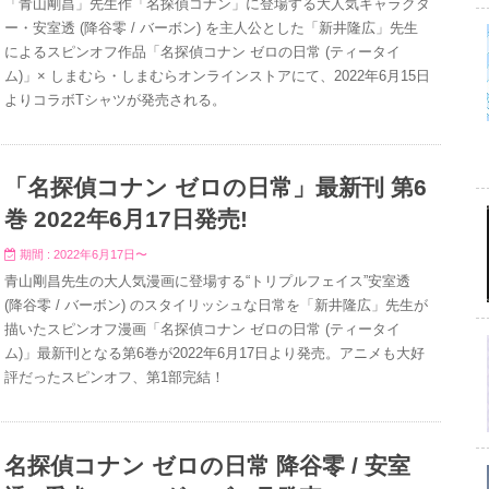
「青山剛昌」先生作「名探偵コナン」に登場する大人気キャラクタ
ー・安室透 (降谷零 / バーボン) を主人公とした「新井隆広」先生
によるスピンオフ作品「名探偵コナン ゼロの日常 (ティータイ
ム)」× しまむら・しまむらオンラインストアにて、2022年6月15日
よりコラボTシャツが発売される。
「名探偵コナン ゼロの日常」最新刊 第6
巻 2022年6月17日発売!
期間 : 2022年6月17日〜
青山剛昌先生の大人気漫画に登場する“トリプルフェイス”安室透
(降谷零 / バーボン) のスタイリッシュな日常を「新井隆広」先生が
描いたスピンオフ漫画「名探偵コナン ゼロの日常 (ティータイ
ム)」最新刊となる第6巻が2022年6月17日より発売。アニメも大好
評だったスピンオフ、第1部完結！
名探偵コナン ゼロの日常 降谷零 / 安室