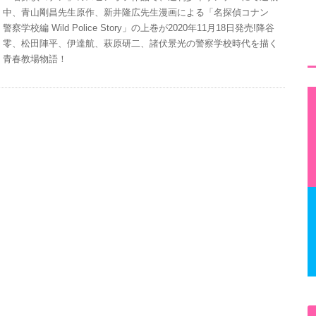
中、青山剛昌先生原作、新井隆広先生漫画による「名探偵コナン
警察学校編 Wild Police Story」の上巻が2020年11月18日発売!降谷
零、松田陣平、伊達航、萩原研二、諸伏景光の警察学校時代を描く
青春教場物語！