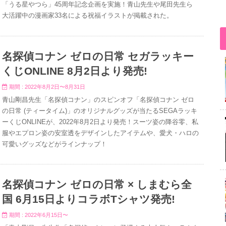
「うる星やつら」45周年記念企画を実施！青山先生や尾田先生ら
大活躍中の漫画家33名による祝福イラストが掲載された。
名探偵コナン ゼロの日常 セガラッキー
くじONLINE 8月2日より発売!
期間 : 2022年8月2日〜8月31日
青山剛昌先生「名探偵コナン」のスピンオフ「名探偵コナン ゼロ
の日常 (ティータイム)」のオリジナルグッズが当たるSEGAラッキ
ーくじONLINEが、2022年8月2日より発売！スーツ姿の降谷零、私
服やエプロン姿の安室透をデザインしたアイテムや、愛犬・ハロの
可愛いグッズなどがラインナップ！
名探偵コナン ゼロの日常 × しまむら全
国 6月15日よりコラボTシャツ発売!
期間 : 2022年6月15日〜