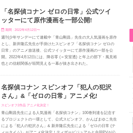
「名探偵コナン ゼロの日常」公式ツイ
ッターにて原作漫画を一部公開!
期間 : 2022年4月12日〜
週刊少年サンデーにて連載中「青山剛昌」先生の大人気漫画を原作
とし、新井隆広先生が手掛けたスピンオフ「名探偵コナン ゼロの
日常」のアニメ放送後、公式ツイッターにて原作漫画の一部を公
開。2022年4月12日には、降谷零 (＝安室透) と年上の部下・風見裕
也との信頼関係が垣間見える一幕が抜き出された。
名探偵コナン スピンオフ「犯人の犯沢
さん」&「ゼロの日常」アニメ化!
スピンオフ2作品 アニメ化決定！
青山剛昌先生による人気漫画「名探偵コナン」100巻到達を記念す
るプロジェクトの一環として、公式スピンオフ、かんばまゆこ先生
による「犯人の犯沢さん」& 新井隆広先生による「ゼロの日常 (テ
ィータイム)」がアニメ化決定！ティザービジュアルと合同PVが公