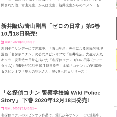
開された他、青山先生、かんば先生、新井先生からのコメントも到
着！
新井隆広/青山剛昌「ゼロの日常」第5巻
10月18日発売!
期間 : 2021年10月18日〜
週刊少年サンデーにて連載中、「青山剛昌」先生による国民的推理
漫画「名探偵コナン」の公式スピンオフで「新井隆広」先生が人気
キャラ・安室透の日常を描いた「名探偵コナン ゼロの日常 (ティー
タイム)」第5巻が2021年10月18日発売！本編「コナン」の第100巻
＆スピンオフ「犯人の犯沢さん」第6巻も同日リリース！
「名探偵コナン 警察学校編 Wild Police
Story」 下巻 2020年12月18日発売!
期間 : 2020年12月18日〜
名探偵コナンのスピンオフ作品で、週刊少年サンデーにて連載中、