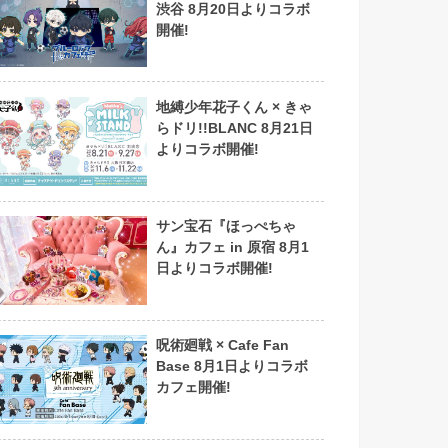
渋谷 8月20日よりコラボ
開催!
地縛少年花子くん × きゃ
らドリ!!BLANC 8月21日
よりコラボ開催!
サン宝石『ほっぺちゃ
ん』カフェ in 原宿 8月1
日よりコラボ開催!
呪術廻戦 × Cafe Fan
Base 8月1日よりコラボ
カフェ開催!