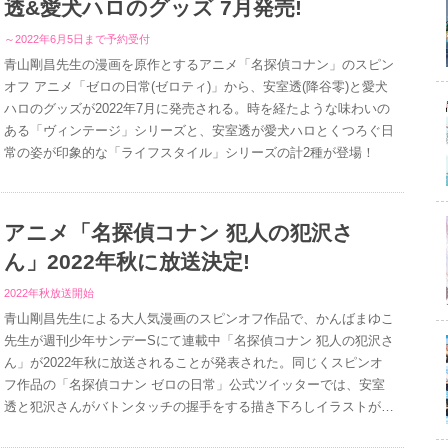
透&愛犬ハロのグッズ 7月発売!
～2022年6月5日まで予約受付
青山剛昌先生の漫画を原作とするアニメ「名探偵コナン」のスピン
オフ アニメ「ゼロの日常(ゼロティ)」から、安室透(降谷零)と愛犬
ハロのグッズが2022年7月に発売される。時を経たような味わいの
ある「ヴィンテージ」シリーズと、安室透が愛犬ハロとくつろぐ日
常の姿が印象的な「ライフスタイル」シリーズの計2種が登場！
アニメ「名探偵コナン 犯人の犯沢さ
ん」2022年秋に放送決定!
2022年秋放送開始
青山剛昌先生による大人気漫画のスピンオフ作品で、かんばまゆこ
先生が週刊少年サンデーSにて連載中「名探偵コナン 犯人の犯沢さ
ん」が2022年秋に放送されることが発表された。同じくスピンオ
フ作品の「名探偵コナン ゼロの日常」公式ツイッターでは、安室
透と犯沢さんがバトンタッチの握手をする描き下ろしイラストが公
開！