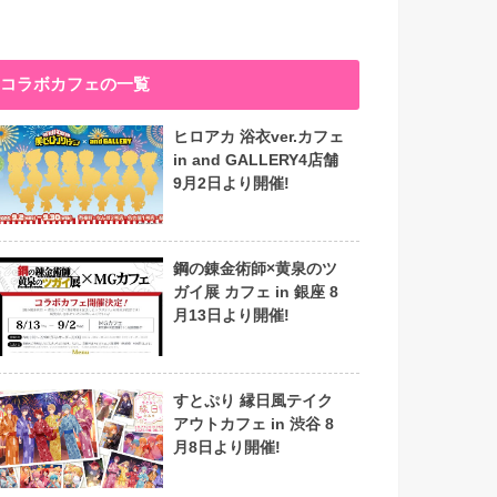
コラボカフェの一覧
ヒロアカ 浴衣ver.カフェ
in and GALLERY4店舗
9月2日より開催!
鋼の錬金術師×黄泉のツ
ガイ展 カフェ in 銀座 8
月13日より開催!
すとぷり 縁日風テイク
アウトカフェ in 渋谷 8
月8日より開催!