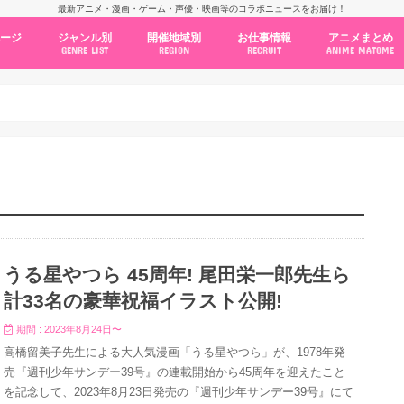
最新アニメ・漫画・ゲーム・声優・映画等のコラボニュースをお届け！
ページ
ジャンル別
開催地域別
お仕事情報
アニメまとめ
GENRE LIST
REGION
RECRUIT
ANIME MATOME
コラボカフェ
常設店舗
ポップアップストア
原画展・展示会
くじ / プライズ / ガチャ
店舗系コラボ
テーマパーク・遊園地
アニメ・漫画の期間限定イベント
グッズ
ファッション
コミック・ムック本
新作アニメ情報
ニュース
池袋
秋葉原
新宿
大阪
福岡
名古屋
カプコン
NSグループ
BENELIC
アニメイト
トランジットホールディングス
モトヤフーズ
TOWER RECORDS
タブリエ・マーケティング
GENDA GiGO Entertainment
うる星やつら 45周年! 尾田栄一郎先生ら
計33名の豪華祝福イラスト公開!
期間 : 2023年8月24日〜
高橋留美子先生による大人気漫画「うる星やつら」が、1978年発
売『週刊少年サンデー39号』の連載開始から45周年を迎えたこと
を記念して、2023年8月23日発売の『週刊少年サンデー39号』にて