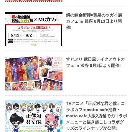
鋼の錬金術師×黄泉のツガイ展
カフェ in 銀座 8月13日より開
催!
すとぷり 縁日風テイクアウトカ
フェ in 渋谷 8月8日より開催!
TVアニメ『正反対な君と僕』コ
ラボカフェmotto cafe池袋・
motto cafe大阪2店舗でのコラボ
メニューと描き起こしコラボグ
ッズのラインナップが公開!