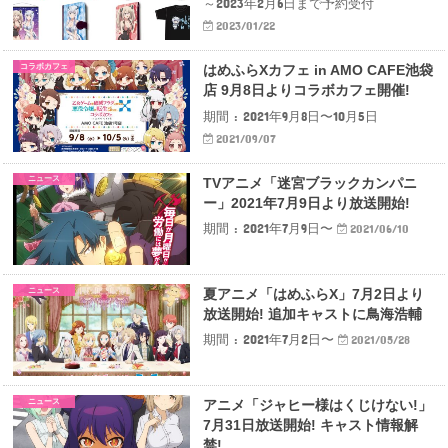
～2023年2月6日まで予約受付
2023/01/22
コラボカフェ
はめふらXカフェ in AMO CAFE池袋
店 9月8日よりコラボカフェ開催!
期間 : 2021年9月8日〜10月5日
2021/09/07
ニュース
TVアニメ「迷宮ブラックカンパニ
ー」2021年7月9日より放送開始!
期間 : 2021年7月9日〜
2021/06/10
ニュース
夏アニメ「はめふらX」7月2日より
放送開始! 追加キャストに鳥海浩輔
期間 : 2021年7月2日〜
2021/05/28
ニュース
アニメ「ジャヒー様はくじけない!」
7月31日放送開始! キャスト情報解
禁!