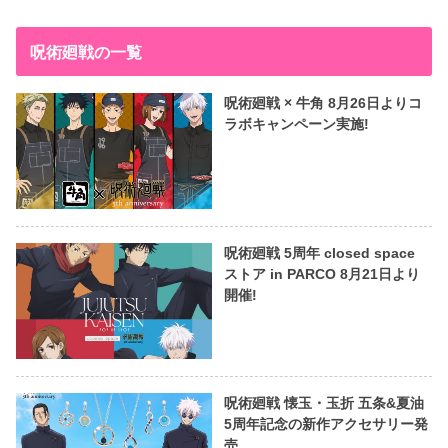
呪術廻戦の一覧
呪術廻戦 × 牛角 8月26日よりコ
ラボキャンペーン実施!
呪術廻戦 5周年 closed space
ストア in PARCO 8月21日より
開催!
呪術廻戦 懐玉・玉折 五条&夏油
5周年記念の新作アクセサリー発
売