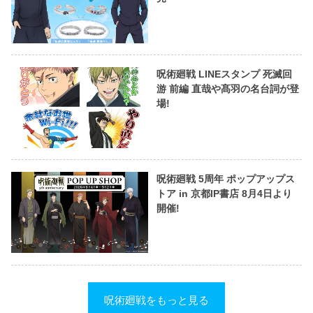
呪術廻戦 LINEスタンプ 死滅回
游 前編 直哉や髙羽の名台詞が登
場!
呪術廻戦 5周年 ポップアップス
トア in 京都IP書店 8月4日より
開催!
呪術廻戦をもっと見る