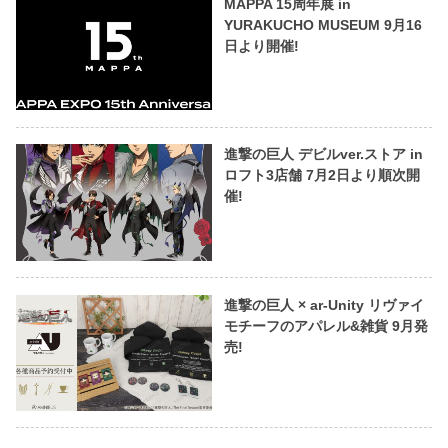
MAPPA 15周年展 in
YURAKUCHO MUSEUM 9月16
日より開催!
進撃の巨人 デビルver.ストア in
ロフト3店舗 7月2日より順次開
催!
進撃の巨人 × ar-Unity リヴァイ
モチーフのアパレル&雑貨 9月発
売!