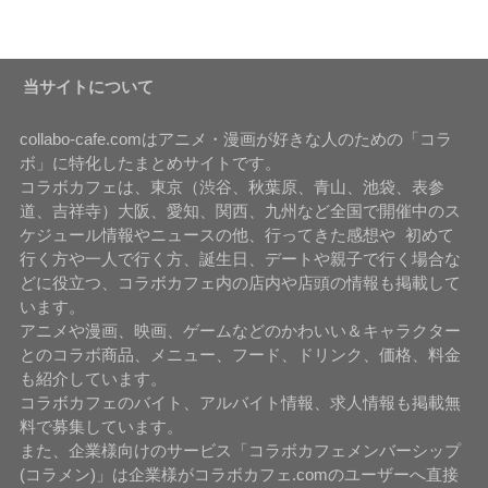
当サイトについて
collabo-cafe.comはアニメ・漫画が好きな人のための「コラ
ボ」に特化したまとめサイトです。
コラボカフェは、東京（渋谷、秋葉原、青山、池袋、表参
道、吉祥寺）大阪、愛知、関西、九州など全国で開催中のス
ケジュール情報やニュースの他、行ってきた感想や 初めて
行く方や一人で行く方、誕生日、デートや親子で行く場合な
どに役立つ、コラボカフェ内の店内や店頭の情報も掲載して
います。
アニメや漫画、映画、ゲームなどのかわいい＆キャラクター
とのコラボ商品、メニュー、フード、ドリンク、価格、料金
も紹介しています。
コラボカフェのバイト、アルバイト情報、求人情報も掲載無
料で募集しています。
また、企業様向けのサービス「コラボカフェメンバーシップ
(コラメン)」は企業様がコラボカフェ.comのユーザーへ直接