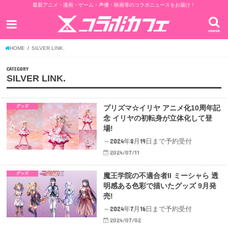
最新アニメ・漫画・ゲーム・声優・映画等のコラボニュースをお届け！
search
HOME
SILVER LINK.
CATEGORY
SILVER LINK.
グッズ
プリズマ☆イリヤ アニメ化10周年記
念 イリヤの初転身が立体化して登
場!
～2024年8月19日まで予約受付
2024/07/11
グッズ
魔王学院の不適合者II ミーシャら 透
明感ある色彩で描いたグッズ 9月発
売!
～2024年7月16日まで予約受付
2024/07/02