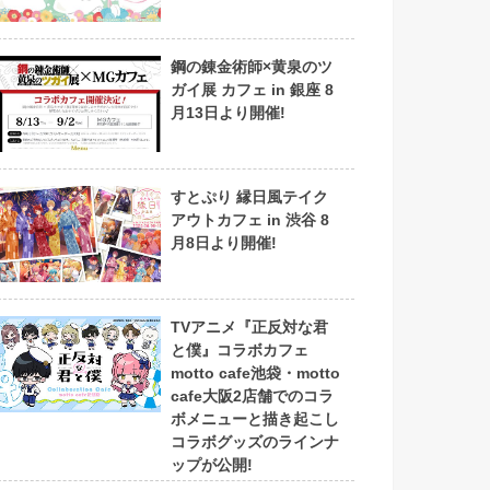
鋼の錬金術師×黄泉のツ
ガイ展 カフェ in 銀座 8
月13日より開催!
すとぷり 縁日風テイク
アウトカフェ in 渋谷 8
月8日より開催!
TVアニメ『正反対な君
と僕』コラボカフェ
motto cafe池袋・motto
cafe大阪2店舗でのコラ
ボメニューと描き起こし
コラボグッズのラインナ
ップが公開!