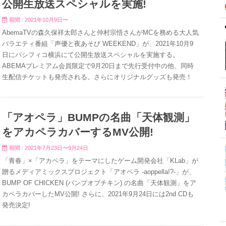
公開生放送スペシャルを実施!
期間 : 2021年10月9日〜
AbemaTVの森久保祥太郎さんと仲村宗悟さんがMCを務める大人気
バラエティ番組「声優と夜あそび WEEKEND」が、2021年10月9
日にパシフィコ横浜にて公開生放送スペシャルを実施する。
ABEMAプレミアム会員限定で9月20日まで先行受付中の他、同時
生配信チケットも発売される。さらにオリジナルグッズも発売！
「アオペラ」BUMPの名曲「天体観測」
をアカペラカバーするMV公開!
期間 : 2021年7月23日〜9月24日
「青春」×「アカペラ」をテーマにしたゲーム開発会社「KLab」が
贈るメディアミックスプロジェクト「アオペラ -aoppella!?-」が、
BUMP OF CHICKEN (バンプオブチキン) の名曲「天体観測」をア
カペラカバーしたMV公開! さらに、2021年9月24日には2nd CDも
発売決定!