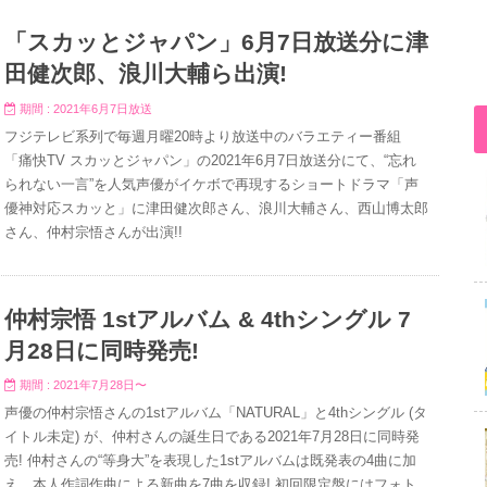
「スカッとジャパン」6月7日放送分に津
田健次郎、浪川大輔ら出演!
期間 : 2021年6月7日放送
フジテレビ系列で毎週月曜20時より放送中のバラエティー番組
「痛快TV スカッとジャパン」の2021年6月7日放送分にて、“忘れ
られない一言”を人気声優がイケボで再現するショートドラマ「声
優神対応スカッと」に津田健次郎さん、浪川大輔さん、西山博太郎
さん、仲村宗悟さんが出演!!
仲村宗悟 1stアルバム & 4thシングル 7
月28日に同時発売!
期間 : 2021年7月28日〜
声優の仲村宗悟さんの1stアルバム「NATURAL」と4thシングル (タ
イトル未定) が、仲村さんの誕生日である2021年7月28日に同時発
売! 仲村さんの“等身大”を表現した1stアルバムは既発表の4曲に加
え、本人作詞作曲による新曲を7曲を収録! 初回限定盤にはフォト