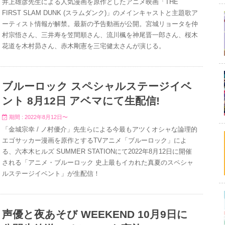
井上雄彦先生による人気漫画を原作としたアニメ映画「THE
FIRST SLAM DUNK (スラムダンク)」のメインキャストと主題歌ア
ーティスト情報が解禁。最新の予告動画が公開。宮城リョータを仲
村宗悟さん、三井寿を笠間順さん、流川楓を神尾晋一郎さん、桜木
花道を木村昴さん、赤木剛憲を三宅健太さんが演じる。
ブルーロック スペシャルステージイベ
ント 8月12日 アベマにて生配信!
期間 : 2022年8月12日〜
「金城宗幸 / ノ村優介」先生らによる今最もアツくオシャな論理的
エゴサッカー漫画を原作とするTVアニメ「ブルーロック」によ
る、六本木ヒルズ SUMMER STATIONにて2022年8月12日に開催
される「アニメ・ブルーロック 史上最もイカれた真夏のスペシャ
ルステージイベント」が生配信！
声優と夜あそび WEEKEND 10月9日に