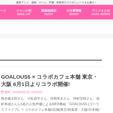
最新アニメ・漫画・ゲーム・声優・映画等のコラボニュースをお届け！
ページ
ジャンル別
開催地域別
お仕事情報
アニメまとめ
GENRE LIST
REGION
RECRUIT
ANIME MATOME
コラボカフェ
常設店舗
ポップアップストア
原画展・展示会
くじ / プライズ / ガチャ
店舗系コラボ
テーマパーク・遊園地
アニメ・漫画の期間限定イベント
グッズ
ファッション
コミック・ムック本
新作アニメ情報
ニュース
池袋
秋葉原
新宿
大阪
福岡
名古屋
カプコン
NSグループ
BENELIC
アニメイト
トランジットホールディングス
モトヤフーズ
TOWER RECORDS
タブリエ・マーケティング
GENDA GiGO Entertainment
GOALOUS5 × コラボカフェ本舗 東京・
大阪 6月1日よりコラボ開催!
期間 : 2023年6月1日〜6月25日
熊谷健太郎さん、小松昌平さん、寺島惇太さん、仲村宗悟さん、深
町寿成さんら5名の人気声優によるWEB番組「GOALOUS5 (ゴーラ
スファイブ)」× コラボカフェ本舗2店舗(東京/秋葉原・大阪/日本橋)