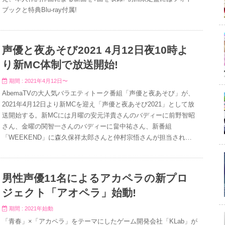
ブックと特典Blu-ray付属!
声優と夜あそび2021 4月12日夜10時よ
り新MC体制で放送開始!
期間 : 2021年4月12日〜
AbemaTVの大人気バラエティトーク番組「声優と夜あそび」が、
2021年4月12日より新MCを迎え「声優と夜あそび2021」として放
送開始する。新MCには月曜の安元洋貴さんのバディーに前野智昭
さん、金曜の関智一さんのバディーに畠中祐さん、新番組
「WEEKEND」に森久保祥太郎さんと仲村宗悟さんが担当され
る。
男性声優11名によるアカペラの新プロ
ジェクト「アオペラ」始動!
期間 : 2021年始動
「青春」×「アカペラ」をテーマにしたゲーム開発会社「KLab」が