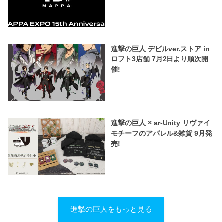
進撃の巨人 デビルver.ストア in
ロフト3店舗 7月2日より順次開
催!
進撃の巨人 × ar-Unity リヴァイ
モチーフのアパレル&雑貨 9月発
売!
進撃の巨人をもっと見る