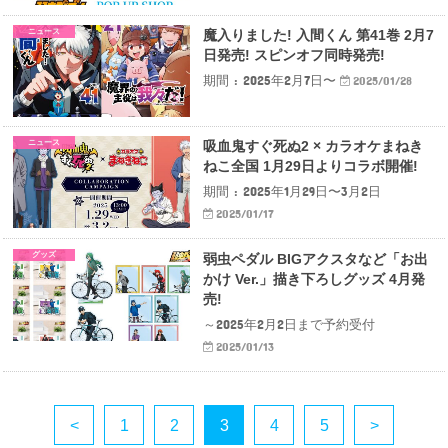
ニュース
魔入りました! 入間くん 第41巻 2月7
日発売! スピンオフ同時発売!
期間 : 2025年2月7日〜
2025/01/28
ニュース
吸血鬼すぐ死ぬ2 × カラオケまねき
ねこ全国 1月29日よりコラボ開催!
期間 : 2025年1月29日〜3月2日
2025/01/17
グッズ
弱虫ペダル BIGアクスタなど「お出
かけ Ver.」描き下ろしグッズ 4月発
売!
～2025年2月2日まで予約受付
2025/01/13
<
1
2
3
4
5
>