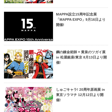
MAPPA設立15周年記念展
「MAPPA EXPO」9月16日より
開催!
鋼の錬金術師 × 黄泉のツガイ展
in 松屋銀座/東京 8月13日より開
催!
しゅごキャラ! 20周年原画展 in
東京ソラマチ 12月12日より開
催!