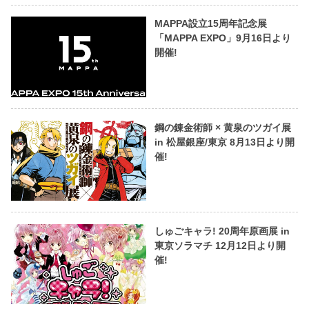
MAPPA設立15周年記念展
「MAPPA EXPO」9月16日より
開催!
鋼の錬金術師 × 黄泉のツガイ展
in 松屋銀座/東京 8月13日より開
催!
しゅごキャラ! 20周年原画展 in
東京ソラマチ 12月12日より開
催!