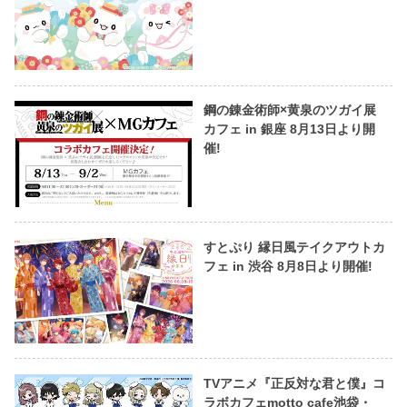
鋼の錬金術師×黄泉のツガイ展
カフェ in 銀座 8月13日より開
催!
すとぷり 縁日風テイクアウトカ
フェ in 渋谷 8月8日より開催!
TVアニメ『正反対な君と僕』コ
ラボカフェmotto cafe池袋・