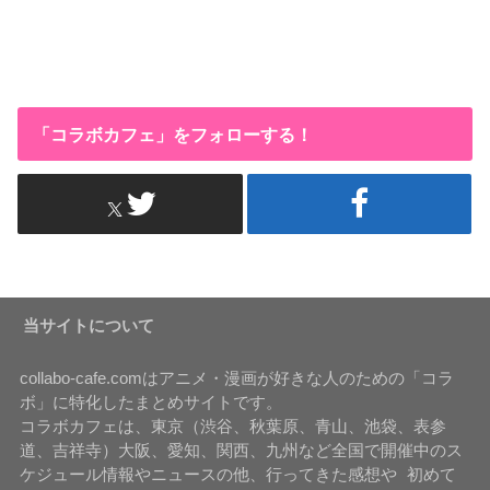
「コラボカフェ」をフォローする！
当サイトについて
collabo-cafe.comはアニメ・漫画が好きな人のための「コラ
ボ」に特化したまとめサイトです。
コラボカフェは、東京（渋谷、秋葉原、青山、池袋、表参
道、吉祥寺）大阪、愛知、関西、九州など全国で開催中のス
ケジュール情報やニュースの他、行ってきた感想や 初めて