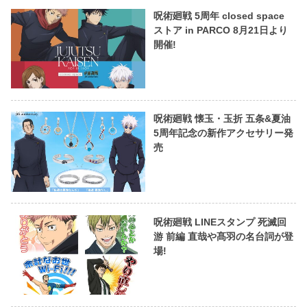
呪術廻戦 5周年 closed space
ストア in PARCO 8月21日より
開催!
呪術廻戦 懐玉・玉折 五条&夏油
5周年記念の新作アクセサリー発
売
呪術廻戦 LINEスタンプ 死滅回
游 前編 直哉や髙羽の名台詞が登
場!