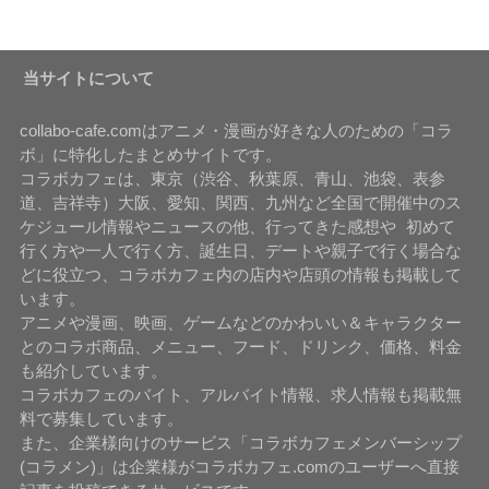
当サイトについて
collabo-cafe.comはアニメ・漫画が好きな人のための「コラ
ボ」に特化したまとめサイトです。
コラボカフェは、東京（渋谷、秋葉原、青山、池袋、表参
道、吉祥寺）大阪、愛知、関西、九州など全国で開催中のス
ケジュール情報やニュースの他、行ってきた感想や 初めて
行く方や一人で行く方、誕生日、デートや親子で行く場合な
どに役立つ、コラボカフェ内の店内や店頭の情報も掲載して
います。
アニメや漫画、映画、ゲームなどのかわいい＆キャラクター
とのコラボ商品、メニュー、フード、ドリンク、価格、料金
も紹介しています。
コラボカフェのバイト、アルバイト情報、求人情報も掲載無
料で募集しています。
また、企業様向けのサービス「コラボカフェメンバーシップ
(コラメン)」は企業様がコラボカフェ.comのユーザーへ直接