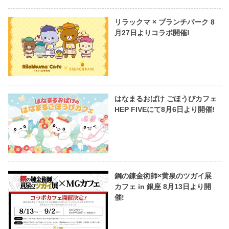
リラックマ × ブランチパーク 8
月27日よりコラボ開催!
はなまるおばけ ごほうびカフェ
HEP FIVEにて8月6日より開催!
鋼の錬金術師×黄泉のツガイ展
カフェ in 銀座 8月13日より開
催!