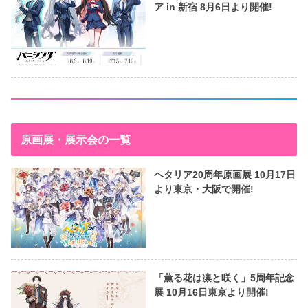
ア in 新宿 8月6日より開催!
原画展・展示会の一覧
ヘタリア20周年原画展 10月17日
より東京・大阪で開催!
「薫る花は凛と咲く」5周年記念
展 10月16日東京より開催!