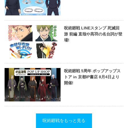
呪術廻戦 LINEスタンプ 死滅回
游 前編 直哉や髙羽の名台詞が登
場!
呪術廻戦 5周年 ポップアップス
トア in 京都IP書店 8月4日より
開催!
呪術廻戦をもっと見る