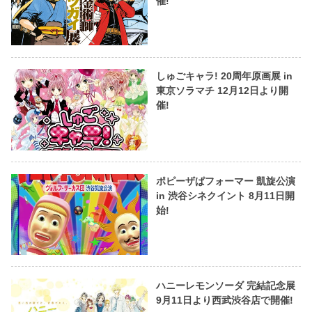
催!
しゅごキャラ! 20周年原画展 in
東京ソラマチ 12月12日より開
催!
ポピーザぱフォーマー 凱旋公演
in 渋谷シネクイント 8月11日開
始!
ハニーレモンソーダ 完結記念展
9月11日より西武渋谷店で開催!