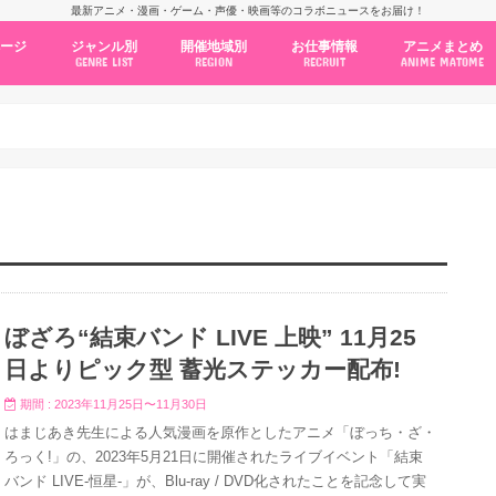
最新アニメ・漫画・ゲーム・声優・映画等のコラボニュースをお届け！
ページ
ジャンル別
開催地域別
お仕事情報
アニメまとめ
GENRE LIST
REGION
RECRUIT
ANIME MATOME
コラボカフェ
常設店舗
ポップアップストア
原画展・展示会
くじ / プライズ / ガチャ
店舗系コラボ
テーマパーク・遊園地
アニメ・漫画の期間限定イベント
グッズ
ファッション
コミック・ムック本
新作アニメ情報
ニュース
池袋
秋葉原
新宿
大阪
福岡
名古屋
カプコン
NSグループ
BENELIC
アニメイト
トランジットホールディングス
モトヤフーズ
TOWER RECORDS
タブリエ・マーケティング
GENDA GiGO Entertainment
ぼざろ“結束バンド LIVE 上映” 11月25
日よりピック型 蓄光ステッカー配布!
期間 : 2023年11月25日〜11月30日
はまじあき先生による人気漫画を原作としたアニメ「ぼっち・ざ・
ろっく!」の、2023年5月21日に開催されたライブイベント「結束
バンド LIVE-恒星-」が、Blu-ray / DVD化されたことを記念して実