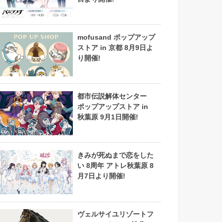
mofusand ポップアップ
ストア in 京都 8月9日よ
り開催!
都市伝説解体センター
ポップアップストア in
秋葉原 9月1日開催!
きみが死ぬまで恋をした
い 8周年 アトレ秋葉原 8
月7日より開催!
ヴェルサイユリゾートフ