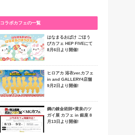
コラボカフェの一覧
はなまるおばけ ごほう
びカフェ HEP FIVEにて
8月6日より開催!
ヒロアカ 浴衣ver.カフェ
in and GALLERY4店舗
9月2日より開催!
鋼の錬金術師×黄泉のツ
ガイ展 カフェ in 銀座 8
月13日より開催!