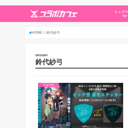
トップ
TOP
HOME
鈴代紗弓
CATEGORY
鈴代紗弓
ニュース