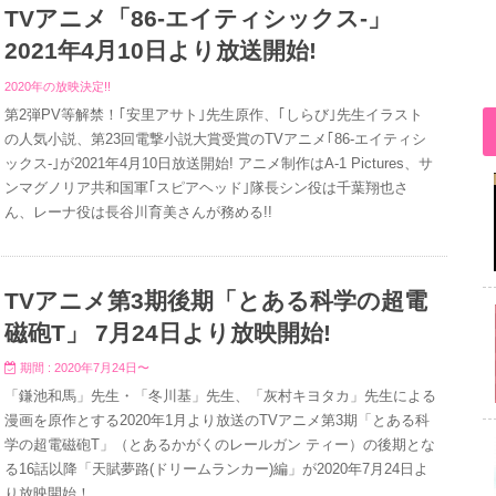
TVアニメ「86-エイティシックス-」
2021年4月10日より放送開始!
2020年の放映決定!!
第2弾PV等解禁！｢安里アサト｣先生原作、｢しらび｣先生イラスト
の人気小説、第23回電撃小説大賞受賞のTVアニメ｢86-エイティシ
ックス-｣が2021年4月10日放送開始! アニメ制作はA-1 Pictures、サ
ンマグノリア共和国軍｢スピアヘッド｣隊長シン役は千葉翔也さ
ん、レーナ役は長谷川育美さんが務める!!
TVアニメ第3期後期「とある科学の超電
磁砲T」 7月24日より放映開始!
期間 : 2020年7月24日〜
「鎌池和馬」先生・「冬川基」先生、「灰村キヨタカ」先生による
漫画を原作とする2020年1月より放送のTVアニメ第3期「とある科
学の超電磁砲T」（とあるかがくのレールガン ティー）の後期とな
る16話以降「天賦夢路(ドリームランカー)編」が2020年7月24日よ
り放映開始！