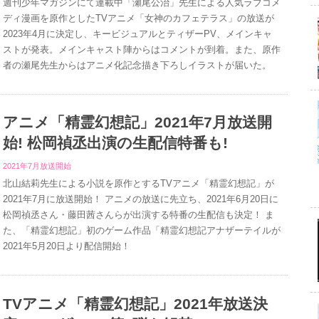
週刊少年マガジンにて連載中「瀬尾公治」先生による人気ラブコメ
ディ漫画を原作としたTVアニメ「女神のカフェテラス」の放送が
2023年4月に決定し、キービジュアルとティザーPV、メインキャ
ストが発表。メインキャスト陣からはコメントが到着。また、原作
者の瀬尾先生からはアニメ化記念描き下ろしイラストが届いた。
アニメ「精霊幻想記」2021年7月放送開
始! 松岡禎丞出演の生配信特番も!
2021年7月放送開始
北山結莉先生による小説を原作とするTVアニメ「精霊幻想記」が
2021年7月に放送開始！ アニメの放送に先立ち、2021年6月20日に
松岡禎丞さん・藤田茜さんらが出演する特番の生配信も決定！ ま
た、「精霊幻想記」初のゲーム作品「精霊幻想記アナザーテイルが
2021年5月20日より配信開始！
TVアニメ「精霊幻想記」2021年放送決