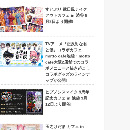
すとぷり 縁日風テイク
アウトカフェ in 渋谷 8
月8日より開催!
TVアニメ『正反対な君
と僕』コラボカフェ
motto cafe池袋・motto
cafe大阪2店舗でのコラ
ボメニューと描き起こし
コラボグッズのラインナ
ップが公開!
ヒプノシスマイク 9周年
記念カフェ in 池袋 9月
12日より開催!
玉之けだま カフェ in