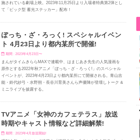
施されている劇場上映。2023年11月25日より入場者特典第2弾とし
て「ピック型 蓄光ステッカー」配布！
ぼっち・ざ・ろっく! スペシャルイベン
ト 4月23日より都内某所で開催!
期間 : 2023年4月23日〜
まんがタイムきららMAXで連載中、はまじあき先生の人気漫画を
原作とする2022年秋アニメ「ぼっち・ざ・ろっく!」のスペシャル
イベントが、2023年4月23日より都内某所にて開催される。青山吉
能・鈴代紗弓・水野朔・長谷川育美さんら声優陣が登壇しトーク &
ミニライブを披露する。
TVアニメ「女神のカフェテラス」放送
時期やキャスト情報など詳細解禁!
期間 : 2023年4月放送開始!