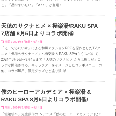
こ」「星街すいせい」「AZKi」が登場！
天穂のサクナヒメ × 極楽湯/RAKU SPA
7店舗 8月5日よりコラボ開催!
期間 : 2024年8月5日〜9月4日
「えーでるわいす」による和風アクションRPGを原作としたTVア
ニメ「天穂のサクナヒメ」× 極楽湯 & RAKU SPA(らくスパ)にて、
2024年8月5日〜9月4日まで「天穂のサクナヒメ ふろは癒しだ」コ
ラボが開催される。キャラクターをイメージしたコラボメニューの
他、コラボ風呂、限定グッズなど盛り沢山!
僕のヒーローアカデミア × 極楽湯 &
RAKU SPA 8月5日よりコラボ開催!
期間 : 2024年8月5日〜9月4日
「堀越耕平」先生原作のTVアニメ「僕のヒーローアカデミア (ヒロ