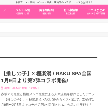
最新アニメ・漫画・ゲーム・声優・映画等のコラボニュースをお届け！
ページ
ジャンル別
開催地域別
お仕事情報
アニメまとめ
GENRE LIST
REGION
RECRUIT
ANIME MATOME
コラボカフェ
常設店舗
ポップアップストア
原画展・展示会
くじ / プライズ / ガチャ
店舗系コラボ
テーマパーク・遊園地
アニメ・漫画の期間限定イベント
グッズ
ファッション
コミック・ムック本
新作アニメ情報
ニュース
池袋
秋葉原
新宿
大阪
福岡
名古屋
カプコン
NSグループ
BENELIC
アニメイト
トランジットホールディングス
モトヤフーズ
TOWER RECORDS
タブリエ・マーケティング
GENDA GiGO Entertainment
【推しの子】× 極楽湯 / RAKU SPA全国
1月9日より第2弾コラボ開催!
期間 : 2025年1月9日〜2月5日
赤坂アカ先生と横槍メンゴ先生による人気漫画を原作としたアニメ
「【推しの子】」× 極楽湯 & RAKU SPA(らくスパ)にて、2025年1
月9日〜2月5日までコラボ第2弾が開催される。作品の世界観やキ