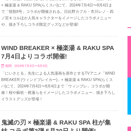
× 極楽湯 & RAKU SPA(らくスパ)にて、2024年7月4日〜8月4日ま
で「怪獣8号」コラボが開催される。日比野カフカ・市川レノ・四
ノ宮キコルほか人気キャラクターをイメージしたコラボメニュー
や、描き下ろしコラボ限定グッズなどが登場!
WIND BREAKER × 極楽湯 & RAKU SPA
7月4日よりコラボ開催!
期間 : 2024年7月4日〜8月4日
「にいさとる」先生による人気漫画を原作とするTVアニメ「WIND
BREAKER (ウィンドブレイカー)」× 極楽湯 & RAKU SPA(らくス
パ)にて、2024年7月4日〜8月4日まで「ウィンブレ」コラボが開
催！桜や蘇枋・梶蓮らをイメージしたコラボメニュー、描き下ろし
イラストグッズが登場！
鬼滅の刃 × 極楽湯 & RAKU SPA 柱が集
結 コラボ第3弾 5月30日より開催!