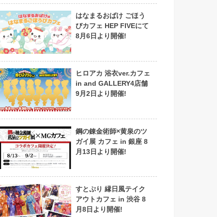
はなまるおばけ ごほう
びカフェ HEP FIVEにて
8月6日より開催!
ヒロアカ 浴衣ver.カフェ
in and GALLERY4店舗
9月2日より開催!
鋼の錬金術師×黄泉のツ
ガイ展 カフェ in 銀座 8
月13日より開催!
すとぷり 縁日風テイク
アウトカフェ in 渋谷 8
月8日より開催!