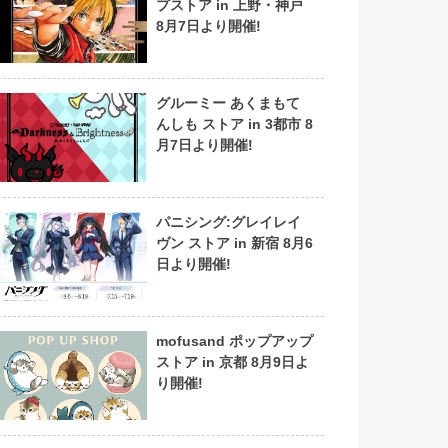
プストア in 上野・神戸
8月7日より開催!
グルーミー あくまもて
んしも ストア in 3都市 8
月7日より開催!
パニシング:グレイレイ
ヴン ストア in 新宿 8月6
日より開催!
mofusand ポップアップ
ストア in 京都 8月9日よ
り開催!