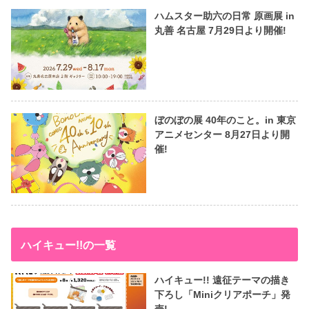
ハムスター助六の日常 原画展 in
丸善 名古屋 7月29日より開催!
ぼのぼの展 40年のこと。in 東京
アニメセンター 8月27日より開
催!
ハイキュー!!の一覧
ハイキュー!! 遠征テーマの描き
下ろし「Miniクリアポーチ」発
売!