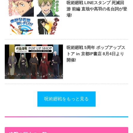
呪術廻戦 LINEスタンプ 死滅回
游 前編 直哉や髙羽の名台詞が登
場!
呪術廻戦 5周年 ポップアップス
トア in 京都IP書店 8月4日より
開催!
呪術廻戦をもっと見る