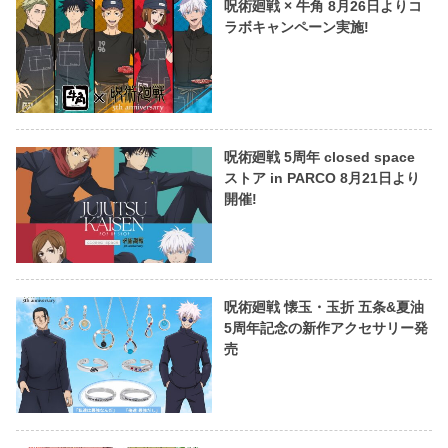
呪術廻戦 × 牛角 8月26日よりコ
ラボキャンペーン実施!
呪術廻戦 5周年 closed space
ストア in PARCO 8月21日より
開催!
呪術廻戦 懐玉・玉折 五条&夏油
5周年記念の新作アクセサリー発
売