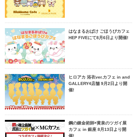
はなまるおばけ ごほうびカフェ
HEP FIVEにて8月6日より開催!
ヒロアカ 浴衣ver.カフェ in and
GALLERY4店舗 9月2日より開
催!
鋼の錬金術師×黄泉のツガイ展
カフェ in 銀座 8月13日より開
催!