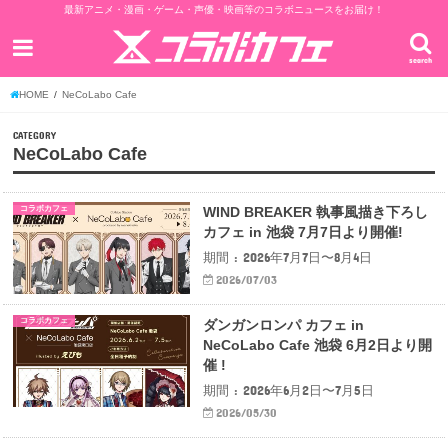
最新アニメ・漫画・ゲーム・声優・映画等のコラボニュースをお届け！
search
HOME
NeCoLabo Cafe
CATEGORY
NeCoLabo Cafe
コラボカフェ
WIND BREAKER 執事風描き下ろし
カフェ in 池袋 7月7日より開催!
期間 : 2026年7月7日〜8月4日
2026/07/03
コラボカフェ
ダンガンロンパ カフェ in
NeCoLabo Cafe 池袋 6月2日より開
催 !
期間 : 2026年6月2日〜7月5日
2026/05/30