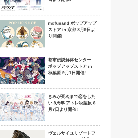
mofusand ポップアップ
ストア in 京都 8月9日よ
り開催!
都市伝説解体センター
ポップアップストア in
秋葉原 9月1日開催!
きみが死ぬまで恋をした
い 8周年 アトレ秋葉原 8
月7日より開催!
ヴェルサイユリゾートフ