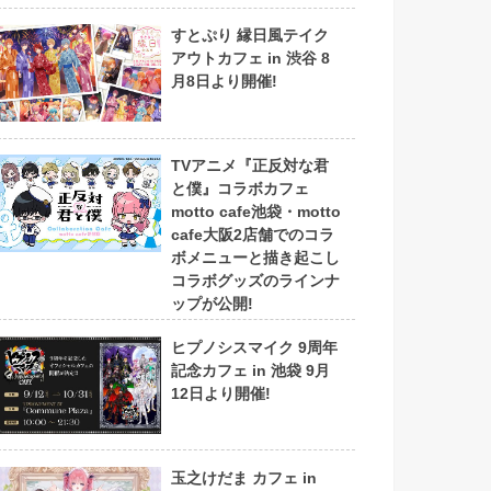
すとぷり 縁日風テイク
アウトカフェ in 渋谷 8
月8日より開催!
TVアニメ『正反対な君
と僕』コラボカフェ
motto cafe池袋・motto
cafe大阪2店舗でのコラ
ボメニューと描き起こし
コラボグッズのラインナ
ップが公開!
ヒプノシスマイク 9周年
記念カフェ in 池袋 9月
12日より開催!
玉之けだま カフェ in