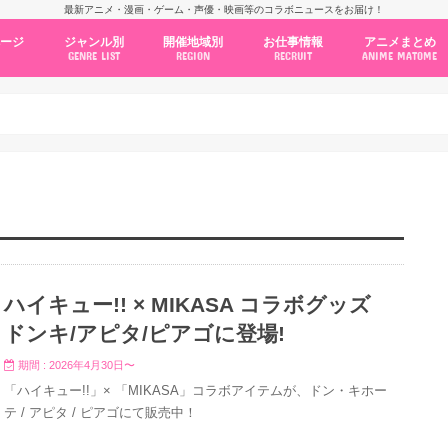
最新アニメ・漫画・ゲーム・声優・映画等のコラボニュースをお届け！
ページ
ジャンル別
開催地域別
お仕事情報
アニメまとめ
GENRE LIST
REGION
RECRUIT
ANIME MATOME
コラボカフェ
常設店舗
ポップアップストア
原画展・展示会
くじ / プライズ / ガチャ
店舗系コラボ
テーマパーク・遊園地
アニメ・漫画の期間限定イベント
グッズ
ファッション
コミック・ムック本
新作アニメ情報
ニュース
池袋
秋葉原
新宿
大阪
福岡
名古屋
カプコン
NSグループ
BENELIC
アニメイト
トランジットホールディングス
モトヤフーズ
TOWER RECORDS
タブリエ・マーケティング
GENDA GiGO Entertainment
ハイキュー!! × MIKASA コラボグッズ
ドンキ/アピタ/ピアゴに登場!
期間 : 2026年4月30日〜
「ハイキュー!!」× 「MIKASA」コラボアイテムが、ドン・キホー
テ / アピタ / ピアゴにて販売中！