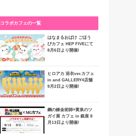
コラボカフェの一覧
はなまるおばけ ごほう
びカフェ HEP FIVEにて
8月6日より開催!
ヒロアカ 浴衣ver.カフェ
in and GALLERY4店舗
9月2日より開催!
鋼の錬金術師×黄泉のツ
ガイ展 カフェ in 銀座 8
月13日より開催!