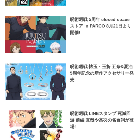
呪術廻戦 5周年 closed space
ストア in PARCO 8月21日より
開催!
呪術廻戦 懐玉・玉折 五条&夏油
5周年記念の新作アクセサリー発
売
呪術廻戦 LINEスタンプ 死滅回
游 前編 直哉や髙羽の名台詞が登
場!