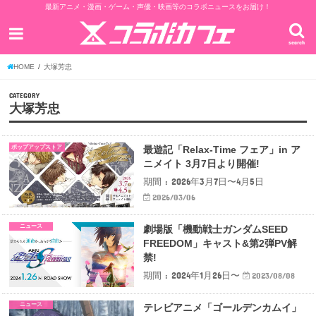
最新アニメ・漫画・ゲーム・声優・映画等のコラボニュースをお届け！
search
HOME
大塚芳忠
CATEGORY
大塚芳忠
ポップアップストア
最遊記「Relax-Time フェア」in ア
ニメイト 3月7日より開催!
期間 : 2026年3月7日〜4月5日
2026/03/06
ニュース
劇場版「機動戦士ガンダムSEED
FREEDOM」キャスト&第2弾PV解
禁!
期間 : 2024年1月26日〜
2023/08/08
ニュース
テレビアニメ「ゴールデンカムイ」