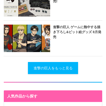
売!
進撃の巨人 ゲームに熱中する描
き下ろし&ビット絵グッズ 8月発
売
進撃の巨人をもっと見る
人気作品から探す