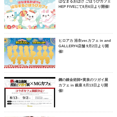
はなまるおばけ ごほうびカフェ
HEP FIVEにて8月6日より開催!
ヒロアカ 浴衣ver.カフェ in and
GALLERY4店舗 9月2日より開
催!
鋼の錬金術師×黄泉のツガイ展
カフェ in 銀座 8月13日より開
催!