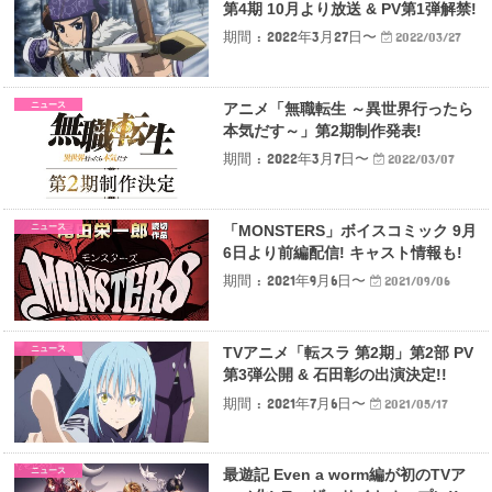
第4期 10月より放送 & PV第1弾解禁!
期間 : 2022年3月27日〜
2022/03/27
ニュース
アニメ「無職転生 ～異世界行ったら
本気だす～」第2期制作発表!
期間 : 2022年3月7日〜
2022/03/07
ニュース
「MONSTERS」ボイスコミック 9月
6日より前編配信! キャスト情報も!
期間 : 2021年9月6日〜
2021/09/06
ニュース
TVアニメ「転スラ 第2期」第2部 PV
第3弾公開 & 石田彰の出演決定!!
期間 : 2021年7月6日〜
2021/05/17
ニュース
最遊記 Even a worm編が初のTVア