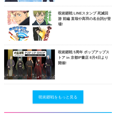
呪術廻戦 LINEスタンプ 死滅回
游 前編 直哉や髙羽の名台詞が登
場!
呪術廻戦 5周年 ポップアップス
トア in 京都IP書店 8月4日より
開催!
呪術廻戦をもっと見る