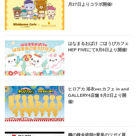
月27日よりコラボ開催!
はなまるおばけ ごほうびカフェ
HEP FIVEにて8月6日より開催!
ヒロアカ 浴衣ver.カフェ in and
GALLERY4店舗 9月2日より開
催!
鋼の錬金術師×黄泉のツガイ展