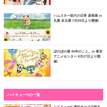
ハムスター助六の日常 原画展 in
丸善 名古屋 7月29日より開催!
ぼのぼの展 40年のこと。in 東京
アニメセンター 8月27日より開
催!
ハイキュー!!の一覧
ハイキュー!! 遠征テーマの描き