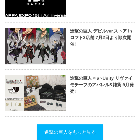
進撃の巨人 デビルver.ストア in
ロフト3店舗 7月2日より順次開
催!
進撃の巨人 × ar-Unity リヴァイ
モチーフのアパレル&雑貨 9月発
売!
進撃の巨人をもっと見る