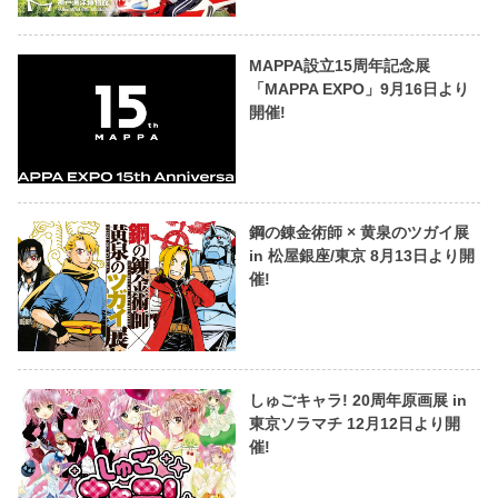
MAPPA設立15周年記念展
「MAPPA EXPO」9月16日より
開催!
鋼の錬金術師 × 黄泉のツガイ展
in 松屋銀座/東京 8月13日より開
催!
しゅごキャラ! 20周年原画展 in
東京ソラマチ 12月12日より開
催!