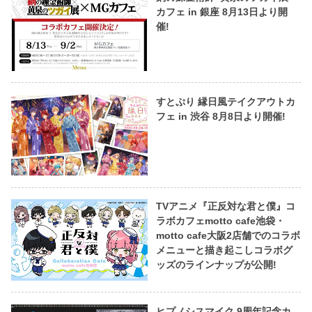
カフェ in 銀座 8月13日より開
催!
すとぷり 縁日風テイクアウトカ
フェ in 渋谷 8月8日より開催!
TVアニメ『正反対な君と僕』コ
ラボカフェmotto cafe池袋・
motto cafe大阪2店舗でのコラボ
メニューと描き起こしコラボグ
ッズのラインナップが公開!
ヒプノシスマイク 9周年記念カ