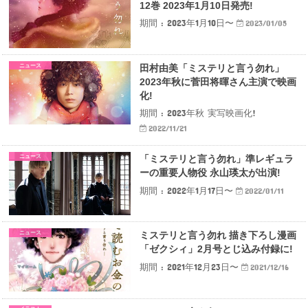
12巻 2023年1月10日発売!
期間 : 2023年1月10日〜
2023/01/05
ニュース
田村由美「ミステリと言う勿れ」
2023年秋に菅田将暉さん主演で映画
化!
期間 : 2023年秋 実写映画化!
2022/11/21
ニュース
「ミステリと言う勿れ」準レギュラ
ーの重要人物役 永山瑛太が出演!
期間 : 2022年1月17日〜
2022/01/11
ニュース
ミステリと言う勿れ 描き下ろし漫画
「ゼクシィ」2月号とじ込み付録に!
期間 : 2021年12月23日〜
2021/12/16