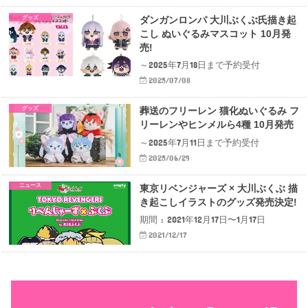
グッズ
ダンガンロンパ 大川ぶくぶ氏描き起
こし ぬいぐる​みマスコット 10月発
売!
～2025年7月18日まで予約受付
2025/07/08
グッズ
葬送のフリーレン 猫化ぬいぐるみ フ
リーレンやヒンメルら4種 10月発売
～2025年7月11日まで予約受付
2025/06/29
ニュース
東京リベンジャーズ × 大川ぶくぶ 描
き起こしイラストのグッズ発売決定!
期間 : 2021年12月17日〜1月17日
2021/12/17