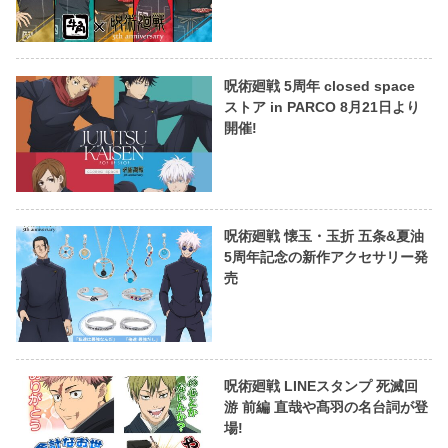
呪術廻戦 5周年 closed space
ストア in PARCO 8月21日より
開催!
呪術廻戦 懐玉・玉折 五条&夏油
5周年記念の新作アクセサリー発
売
呪術廻戦 LINEスタンプ 死滅回
游 前編 直哉や髙羽の名台詞が登
場!