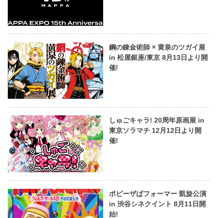
鋼の錬金術師 × 黄泉のツガイ展
in 松屋銀座/東京 8月13日より開
催!
しゅごキャラ! 20周年原画展 in
東京ソラマチ 12月12日より開
催!
ポピーザぱフォーマー 凱旋公演
in 渋谷シネクイント 8月11日開
始!