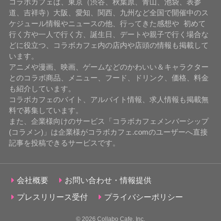
コラボカフェは、東京（渋谷、秋葉原、青山、池袋、表参
道、吉祥寺）大阪、愛知、関西、九州など全国で開催中のス
ケジュール情報やニュースの他、行ってきた感想や 初めて
行く方や一人で行く方、誕生日、デートや親子で行く場合な
どに役立つ、コラボカフェ内の店内や店頭の情報も掲載して
います。
アニメや漫画、映画、ゲームなどのかわいい＆キャラクター
とのコラボ商品、メニュー、フード、ドリンク、価格、料金
も紹介しています。
コラボカフェのバイト、アルバイト情報、求人情報も掲載無
料で募集しています。
また、企業様向けのサービス「コラボカフェメンバーシップ
(コラメン)」は企業様がコラボカフェ.comのユーザーへ直接
記事を投稿できるサービスです。
会社概要
お問い合わせ・情報提供
プレスリリース受付
プライバシーポリシー
© 2026
Collabo Cafe, Inc.