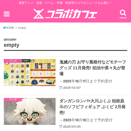
最新アニメ・漫画・ゲーム・声優・映画等のコラボニュースをお届け！
search
HOME
empty
CATEGORY
empty
グッズ
鬼滅の刃 お守り風根付などモチーフ
グッズ 11月発売! 狛治や茶々丸が登
場
～2025年10月17日まで予約受付
2025/10/07
グッズ
ダンガンロンパ×大川ぶくぶ 狛枝凪
斗のソフビフィギュア ぶくビ 2月発
売!
～2025年10月10日まで予約受付
2025/09/29