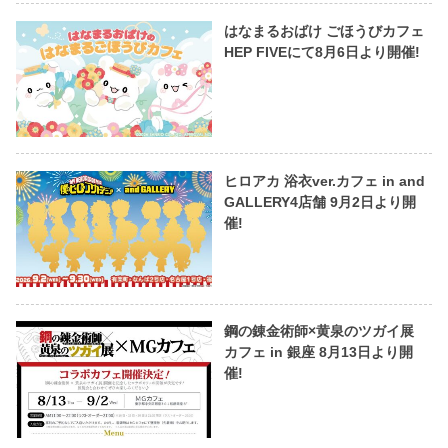
はなまるおばけ ごほうびカフェ
HEP FIVEにて8月6日より開催!
ヒロアカ 浴衣ver.カフェ in and
GALLERY4店舗 9月2日より開
催!
鋼の錬金術師×黄泉のツガイ展
カフェ in 銀座 8月13日より開
催!