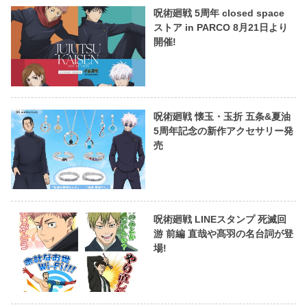
呪術廻戦 5周年 closed space
ストア in PARCO 8月21日より
開催!
呪術廻戦 懐玉・玉折 五条&夏油
5周年記念の新作アクセサリー発
売
呪術廻戦 LINEスタンプ 死滅回
游 前編 直哉や髙羽の名台詞が登
場!