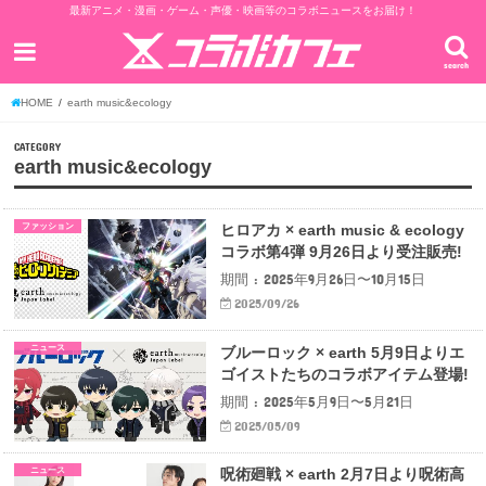
最新アニメ・漫画・ゲーム・声優・映画等のコラボニュースをお届け！
search
HOME
earth music&ecology
CATEGORY
earth music&ecology
ファッション
ヒロアカ × earth music & ecology
コラボ第4弾 9月26日より受注販売!
期間 : 2025年9月26日〜10月15日
2025/09/26
ニュース
ブルーロック × earth 5月9日よりエ
ゴイストたちのコラボアイテム登場!
期間 : 2025年5月9日〜5月21日
2025/05/09
ニュース
呪術廻戦 × earth 2月7日より呪術高