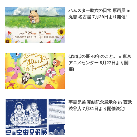
ハムスター助六の日常 原画展 in
丸善 名古屋 7月29日より開催!
ぼのぼの展 40年のこと。in 東京
アニメセンター 8月27日より開
催!
宇宙兄弟 完結記念展示会 in 西武
渋谷店 7月31日より開催決定!