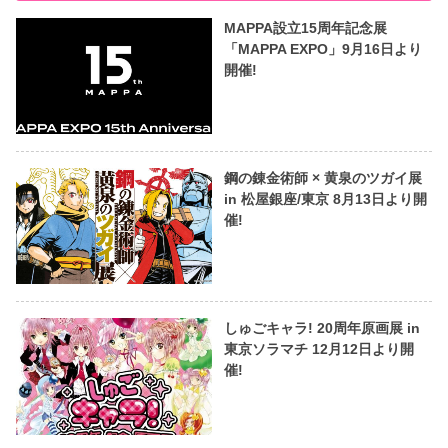
MAPPA設立15周年記念展
「MAPPA EXPO」9月16日より
開催!
鋼の錬金術師 × 黄泉のツガイ展
in 松屋銀座/東京 8月13日より開
催!
しゅごキャラ! 20周年原画展 in
東京ソラマチ 12月12日より開
催!