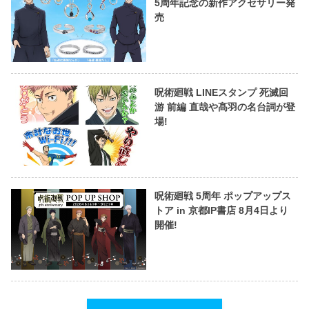
5周年記念の新作アクセサリー発
売
呪術廻戦 LINEスタンプ 死滅回
游 前編 直哉や髙羽の名台詞が登
場!
呪術廻戦 5周年 ポップアップス
トア in 京都IP書店 8月4日より
開催!