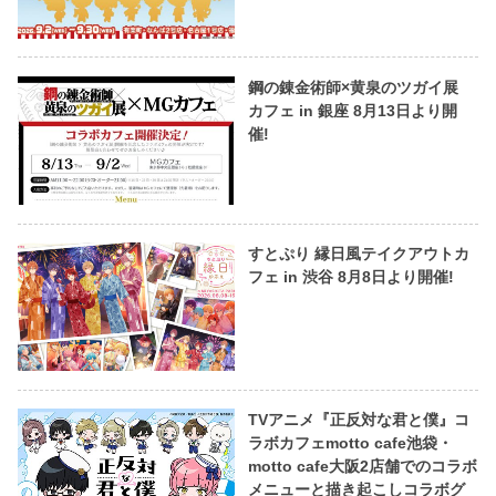
鋼の錬金術師×黄泉のツガイ展
カフェ in 銀座 8月13日より開
催!
すとぷり 縁日風テイクアウトカ
フェ in 渋谷 8月8日より開催!
TVアニメ『正反対な君と僕』コ
ラボカフェmotto cafe池袋・
motto cafe大阪2店舗でのコラボ
メニューと描き起こしコラボグ