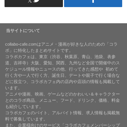
当サイトについて
collabo-cafe.comはアニメ・漫画が好きな人のための「コラ
ボ」に特化したまとめサイトです。
コラボカフェは、東京（渋谷、秋葉原、青山、池袋、表参
道、吉祥寺）大阪、愛知、関西、九州など全国で開催中のス
ケジュール情報やニュースの他、行ってきた感想や 初めて
行く方や一人で行く方、誕生日、デートや親子で行く場合な
どに役立つ、コラボカフェ内の店内や店頭の情報も掲載して
います。
アニメや漫画、映画、ゲームなどのかわいい＆キャラクター
とのコラボ商品、メニュー、フード、ドリンク、価格、料金
も紹介しています。
コラボカフェのバイト、アルバイト情報、求人情報も掲載無
料で募集しています。
また、企業様向けのサービス「コラボカフェメンバーシップ