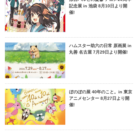
記念展 in 池袋 8月10日より開
催!
ハムスター助六の日常 原画展 in
丸善 名古屋 7月29日より開催!
ぼのぼの展 40年のこと。in 東京
アニメセンター 8月27日より開
催!