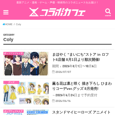
最新アニメ・漫画・ゲーム・声優・映画等のコラボニュースをお届け！
search
HOME
Coly
CATEGORY
Coly
ポップアップストア
まほやく “まいにち”ストア in ロフ
ト6店舗 8月1日より順次開催!
期間 : 2026年8月1日〜10月6日
2026/07/07
グッズ
薫る花は凛と咲く 描き下ろし ひまわ
りコーデver.グッズ 8月発売!
～2026年6月24日まで予約受付
2026/06/16
ポップアップストア
スタンドマイヒーローズ アニメイト