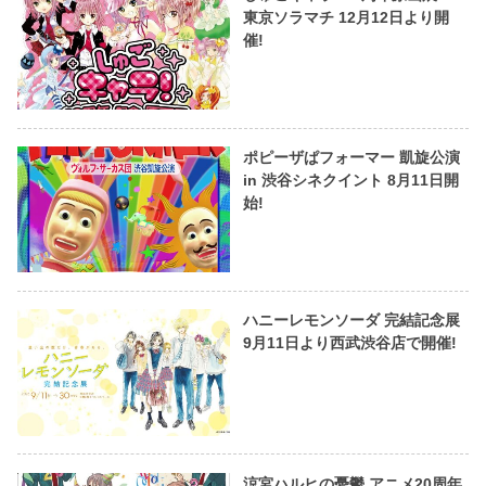
東京ソラマチ 12月12日より開
催!
ポピーザぱフォーマー 凱旋公演
in 渋谷シネクイント 8月11日開
始!
ハニーレモンソーダ 完結記念展
9月11日より西武渋谷店で開催!
涼宮ハルヒの憂鬱 アニメ20周年