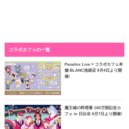
コラボカフェの一覧
Paradox Live × コラボカフェ本
舗 BLANC池袋店 9月4日より開
催!
魔王城の料理番 100万部記念カ
フェ in 日比谷 8月7日より開催!