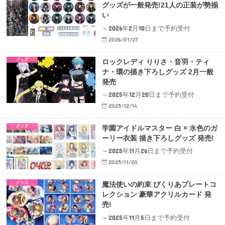
グッズが一般発売!21人の正装が勢揃
い
～2026年2月10日まで予約受付
2026/01/27
グッズ
ロックレディ りりさ・音羽・ティ
ナ・環の描き下ろしグッズ 2月一般
発売
～2025年12月20日まで予約受付
2025/12/14
グッズ
学園アイドルマスター 白 × 水色のガ
ーリー衣装 描き下ろしグッズ 発売!
～2025年11月26日まで予約受付
2025/11/20
グッズ
魔法使いの約束 ぴくりあプレートコ
レクション 豪華アクリルカード 発
売!
～2025年11月5日まで予約受付