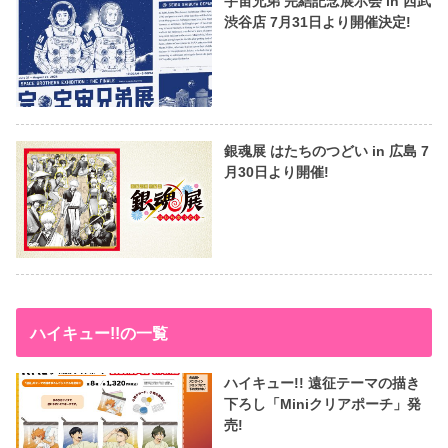
宇宙兄弟 完結記念展示会 in 西武
渋谷店 7月31日より開催決定!
銀魂展 はたちのつどい in 広島 7
月30日より開催!
ハイキュー!!の一覧
ハイキュー!! 遠征テーマの描き
下ろし「Miniクリアポーチ」発
売!