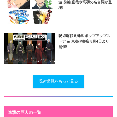
游 前編 直哉や髙羽の名台詞が登
場!
呪術廻戦 5周年 ポップアップス
トア in 京都IP書店 8月4日より
開催!
呪術廻戦をもっと見る
進撃の巨人の一覧