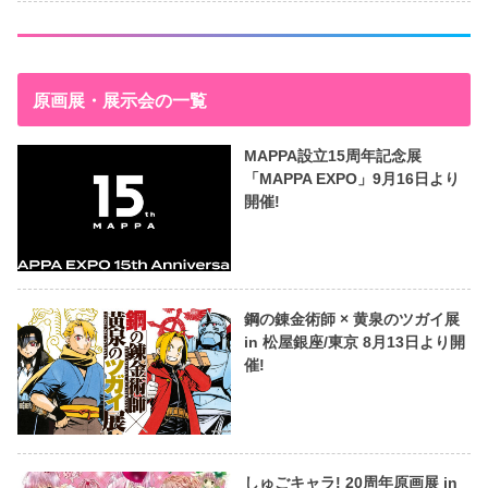
原画展・展示会の一覧
MAPPA設立15周年記念展
「MAPPA EXPO」9月16日より
開催!
鋼の錬金術師 × 黄泉のツガイ展
in 松屋銀座/東京 8月13日より開
催!
しゅごキャラ! 20周年原画展 in