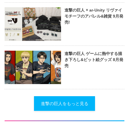
進撃の巨人 × ar-Unity リヴァイ
モチーフのアパレル&雑貨 9月発
売!
進撃の巨人 ゲームに熱中する描
き下ろし&ビット絵グッズ 8月発
売
進撃の巨人をもっと見る