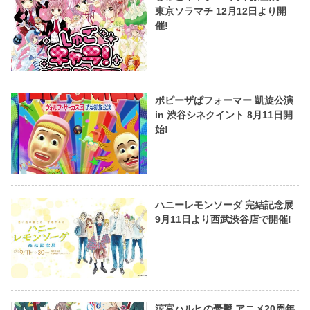
東京ソラマチ 12月12日より開
催!
ポピーザぱフォーマー 凱旋公演
in 渋谷シネクイント 8月11日開
始!
ハニーレモンソーダ 完結記念展
9月11日より西武渋谷店で開催!
涼宮ハルヒの憂鬱 アニメ20周年