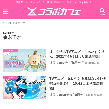
最新アニメ・漫画・ゲーム・声優・映画等のコラボニュースをお届け！
search
HOME
森永千才
CATEGORY
森永千才
ニュース
オリジナルTVアニメ「iiiあいすくり
ん」2021年4月6日より放送開始!
期間 : 2021年4月6日〜
2021/02/10
ニュース
TVアニメ「兄に付ける薬はない!4-快
把我哥帯走4-」10月2日より放送開
始!
期間 : 2020年10月2日〜
2020/09/23