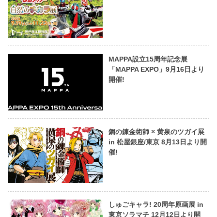
MAPPA設立15周年記念展
「MAPPA EXPO」9月16日より
開催!
鋼の錬金術師 × 黄泉のツガイ展
in 松屋銀座/東京 8月13日より開
催!
しゅごキャラ! 20周年原画展 in
東京ソラマチ 12月12日より開