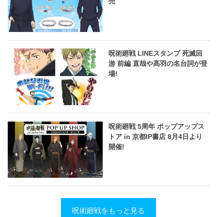
売
呪術廻戦 LINEスタンプ 死滅回
游 前編 直哉や髙羽の名台詞が登
場!
呪術廻戦 5周年 ポップアップス
トア in 京都IP書店 8月4日より
開催!
呪術廻戦をもっと見る