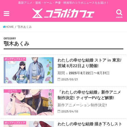
最新アニメ・漫画・ゲーム・声優・映画等のコラボニュースをお届け！
search
HOME
顎木あくみ
CATEGORY
顎木あくみ
ポップアップストア
わたしの幸せな結婚 ストア in 東京/
茨城 8月22日より開催!
期間 : 2025年8月22日〜8月31日
2025/08/21
ニュース
「わたしの幸せな結婚」新作アニメ
制作決定! ティザーPVなど解禁!
新作アニメーション制作決定!
2025/04/10
ポップアップストア
わたしの幸せな結婚 描き下ろしスト