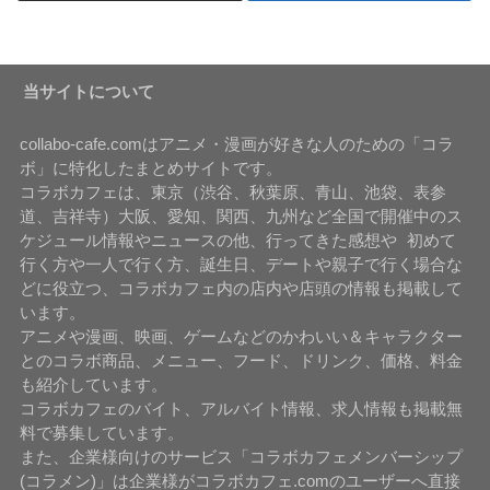
当サイトについて
collabo-cafe.comはアニメ・漫画が好きな人のための「コラ
ボ」に特化したまとめサイトです。
コラボカフェは、東京（渋谷、秋葉原、青山、池袋、表参
道、吉祥寺）大阪、愛知、関西、九州など全国で開催中のス
ケジュール情報やニュースの他、行ってきた感想や 初めて
行く方や一人で行く方、誕生日、デートや親子で行く場合な
どに役立つ、コラボカフェ内の店内や店頭の情報も掲載して
います。
アニメや漫画、映画、ゲームなどのかわいい＆キャラクター
とのコラボ商品、メニュー、フード、ドリンク、価格、料金
も紹介しています。
コラボカフェのバイト、アルバイト情報、求人情報も掲載無
料で募集しています。
また、企業様向けのサービス「コラボカフェメンバーシップ
(コラメン)」は企業様がコラボカフェ.comのユーザーへ直接