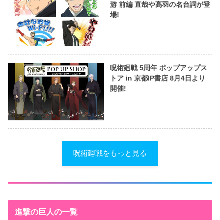
游 前編 直哉や髙羽の名台詞が登
場!
呪術廻戦 5周年 ポップアップス
トア in 京都IP書店 8月4日より
開催!
呪術廻戦をもっと見る
進撃の巨人の一覧