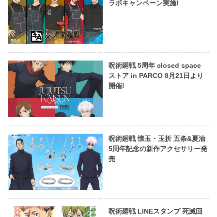
ラボキャンペーン実施!
呪術廻戦 5周年 closed space
ストア in PARCO 8月21日より
開催!
呪術廻戦 懐玉・玉折 五条&夏油
5周年記念の新作アクセサリー発
売
呪術廻戦 LINEスタンプ 死滅回