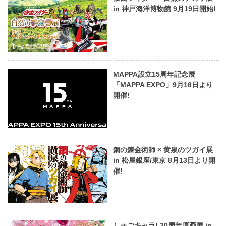
in 神戸海洋博物館 9月19日開始!
MAPPA設立15周年記念展
「MAPPA EXPO」9月16日より
開催!
鋼の錬金術師 × 黄泉のツガイ展
in 松屋銀座/東京 8月13日より開
催!
しゅごキャラ! 20周年原画展 in