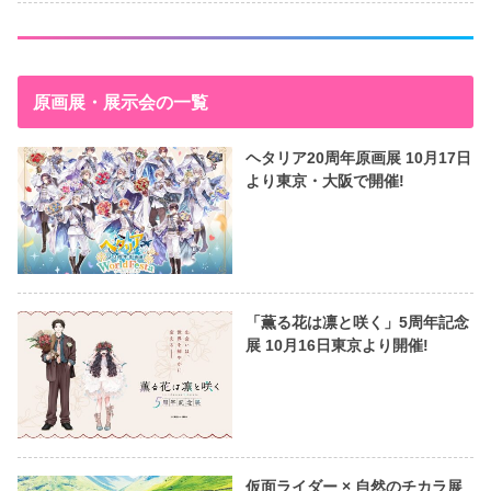
原画展・展示会の一覧
ヘタリア20周年原画展 10月17日
より東京・大阪で開催!
「薫る花は凛と咲く」5周年記念
展 10月16日東京より開催!
仮面ライダー × 自然のチカラ展