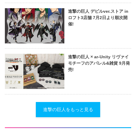
進撃の巨人 デビルver.ストア in
ロフト3店舗 7月2日より順次開
催!
進撃の巨人 × ar-Unity リヴァイ
モチーフのアパレル&雑貨 9月発
売!
進撃の巨人をもっと見る