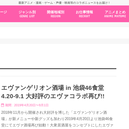
最新アニメ・漫画・ゲーム・声優・映画等のコラボニュースをお届け！
ページ
ジャンル別
開催地域別
お仕事情報
アニメまとめ
GENRE LIST
REGION
RECRUIT
ANIME MATOME
コラボカフェ
常設店舗
ポップアップストア
原画展・展示会
くじ / プライズ / ガチャ
店舗系コラボ
テーマパーク・遊園地
アニメ・漫画の期間限定イベント
グッズ
ファッション
コミック・ムック本
新作アニメ情報
ニュース
池袋
秋葉原
新宿
大阪
福岡
名古屋
カプコン
NSグループ
BENELIC
アニメイト
トランジットホールディングス
モトヤフーズ
TOWER RECORDS
タブリエ・マーケティング
GENDA GiGO Entertainment
エヴァンゲリオン酒場 in 池袋46食堂
4.20-9.1 大好評のエヴァコラボ再び!!
期間 : 2019年4月20日〜9月1日
2018年11月から開催され大好評を博した「エヴァンゲリオン酒
場」が新メニューや新グッズも加わり2019年4月20日より池袋46食
堂にてエヴァ酒場再び始動！大衆居酒屋をコンセプトにしたエヴァ