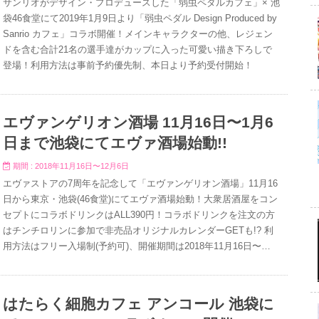
サンリオがデザイン・プロデュースした「弱虫ペダルカフェ」× 池
袋46食堂にて2019年1月9日より「弱虫ペダル Design Produced by
Sanrio カフェ」コラボ開催！メインキャラクターの他、レジェン
ドを含む合計21名の選手達がカップに入った可愛い描き下ろしで
登場！利用方法は事前予約優先制、本日より予約受付開始！
エヴァンゲリオン酒場 11月16日〜1月6
日まで池袋にてエヴァ酒場始動!!
期間 : 2018年11月16日〜12月6日
エヴァストアの7周年を記念して「エヴァンゲリオン酒場」11月16
日から東京・池袋(46食堂)にてエヴァ酒場始動！大衆居酒屋をコン
セプトにコラボドリンクはALL390円！コラボドリンクを注文の方
はチンチロリンに参加で非売品オリジナルカレンダーGETも!? 利
用方法はフリー入場制(予約可)、開催期間は2018年11月16日〜
2019年1月6日まで！
はたらく細胞カフェ アンコール 池袋に