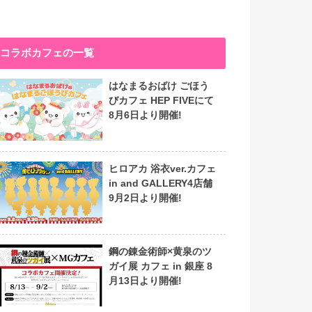
コラボカフェの一覧
はなまるおばけ ごほう
びカフェ HEP FIVEにて
8月6日より開催!
ヒロアカ 浴衣ver.カフェ
in and GALLERY4店舗
9月2日より開催!
鋼の錬金術師×黄泉のツ
ガイ展 カフェ in 銀座 8
月13日より開催!