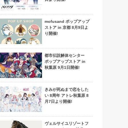
mofusand ポップアップ
ストア in 京都 8月9日よ
り開催!
都市伝説解体センター
ポップアップストア in
秋葉原 9月1日開催!
きみが死ぬまで恋をした
い 8周年 アトレ秋葉原 8
月7日より開催!
ヴェルサイユリゾートフ