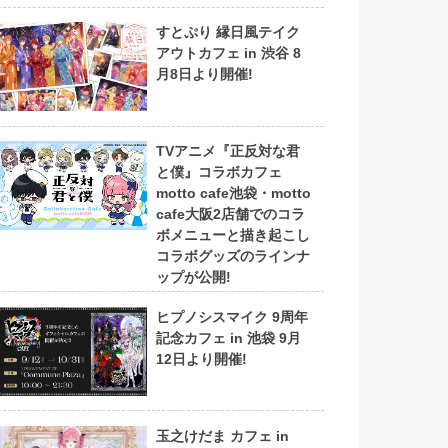
すとぷり 縁日風テイク
アウトカフェ in 渋谷 8
月8日より開催!
TVアニメ『正反対な君
と僕』コラボカフェ
motto cafe池袋・motto
cafe大阪2店舗でのコラ
ボメニューと描き起こし
コラボグッズのラインナ
ップが公開!
ヒプノシスマイク 9周年
記念カフェ in 池袋 9月
12日より開催!
玉之けだま カフェ in