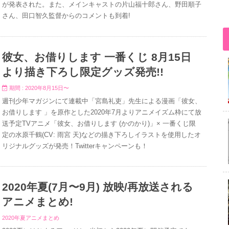
が発表された。また、メインキャストの片山福十郎さん、野田順子
さん、田口智久監督からのコメントも到着!
彼女、お借りします 一番くじ 8月15日
より描き下ろし限定グッズ発売!!
期間 : 2020年8月15日〜
週刊少年マガジンにて連載中「宮島礼吏」先生による漫画「彼女、
お借りします 」を原作とした2020年7月よりアニメイズム枠にて放
送予定TVアニメ「彼女、お借りします (かのかり)」× 一番くじ限
定の水原千鶴(CV: 雨宮 天)などの描き下ろしイラストを使用したオ
リジナルグッズが発売！Twitterキャンペーンも！
2020年夏(7月〜9月) 放映/再放送される
アニメまとめ!
2020年夏アニメまとめ