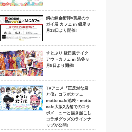
鋼の錬金術師×黄泉のツ
ガイ展 カフェ in 銀座 8
月13日より開催!
すとぷり 縁日風テイク
アウトカフェ in 渋谷 8
月8日より開催!
TVアニメ『正反対な君
と僕』コラボカフェ
motto cafe池袋・motto
cafe大阪2店舗でのコラ
ボメニューと描き起こし
コラボグッズのラインナ
ップが公開!