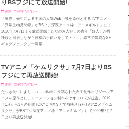
りBSフジにて放送開始!
期間 : 2020年7月7日〜
「遠瞳」先生による中国の人気Web小説を原作とするTVアニメ
「異常生物見聞録」がBSフジ深夜アニメ枠「アニメギルド」にて
2020年7月7日より放送開始！ただのお人好しの青年「好人」が異
種族と同居しながら神様の手伝いをして・・・。異常で異質なSF
ギャグファンタジー開幕！
TVアニメ「ケムリクサ」7月7日よりBS
フジにて再放送開始!
期間 : 2020年7月7日〜
たつき先生によりニコニコ動画に投稿された自主制作オリジナルア
ニメを原作とし、アニメーション制作をヤオヨロズが担当、2019
年1月から3月の期間TOKYO MXなどで放映されたTVアニメ「ケム
リクサ」がBSフジ深夜アニメ枠「アニメギルド」にて2020年7月7
日より再放送開始!