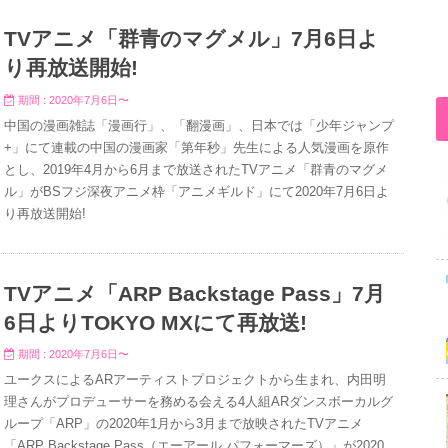
TVアニメ「群青のマグメル」7月6日よ
り再放送開始!
期間 : 2020年7月6日〜
中国の漫画雑誌「漫画行」、「翻漫画」、日本では「少年ジャンプ
+」にて連載の中国の漫画家「第年秒」先生による人気漫画を原作
とし、2019年4月から6月まで放送されたTVアニメ「群青のマグメ
ル」がBSフジ深夜アニメ枠「アニメギルド」にて2020年7月6日よ
り再放送開始!
TVアニメ「ARP Backstage Pass」7月
6日よりTOKYO MXにて再放送!
期間 : 2020年7月6日〜
ユークスによるARアーティストプロジェクトから生まれ、内田明
理さんがプロデューサーを務める会える4人組ARダンスボーカルグ
ループ「ARP」の2020年1月から3月まで放映されたTVアニメ
「ARP Backstage Pass（エーアール パフォーマーズ）」が2020