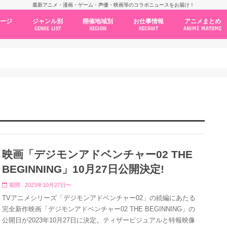
最新アニメ・漫画・ゲーム・声優・映画等のコラボニュースをお届け！
ページ
ジャンル別
開催地域別
お仕事情報
アニメまとめ
GENRE LIST
REGION
RECRUIT
ANIME MATOME
コラボカフェ
常設店舗
ポップアップストア
原画展・展示会
くじ / プライズ / ガチャ
店舗系コラボ
テーマパーク・遊園地
アニメ・漫画の期間限定イベント
グッズ
ファッション
コミック・ムック本
新作アニメ情報
ニュース
池袋
秋葉原
新宿
大阪
福岡
名古屋
カプコン
NSグループ
BENELIC
アニメイト
トランジットホールディングス
モトヤフーズ
TOWER RECORDS
タブリエ・マーケティング
GENDA GiGO Entertainment
映画「デジモンアドベンチャー02 THE
BEGINNING」10月27日公開決定!
期間 : 2023年10月27日〜
TVアニメシリーズ「デジモンアドベンチャー02」の続編にあたる
完全新作映画「デジモンアドベンチャー02 THE BEGINNING」の
公開日が2023年10月27日に決定。ティザービジュアルと特報映像