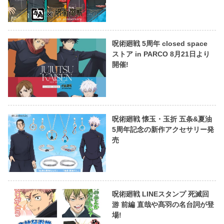
呪術廻戦 5周年 closed space
ストア in PARCO 8月21日より
開催!
呪術廻戦 懐玉・玉折 五条&夏油
5周年記念の新作アクセサリー発
売
呪術廻戦 LINEスタンプ 死滅回
游 前編 直哉や髙羽の名台詞が登
場!