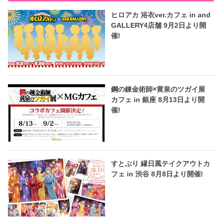
ヒロアカ 浴衣ver.カフェ in and
GALLERY4店舗 9月2日より開
催!
鋼の錬金術師×黄泉のツガイ展
カフェ in 銀座 8月13日より開
催!
すとぷり 縁日風テイクアウトカ
フェ in 渋谷 8月8日より開催!