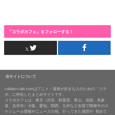
「コラボカフェ」をフォローする！
当サイトについて
collabo-cafe.comはアニメ・漫画が好きな人のための「コラ
ボ」に特化したまとめサイトです。
コラボカフェは、東京（渋谷、秋葉原、青山、池袋、表参
道、吉祥寺）大阪、愛知、関西、九州など全国で開催中のス
ケジュール情報やニュースの他、行ってきた感想や 初めて