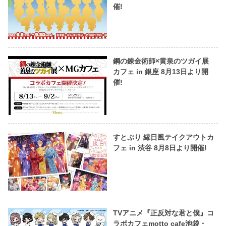
催!
鋼の錬金術師×黄泉のツガイ展
カフェ in 銀座 8月13日より開
催!
すとぷり 縁日風テイクアウトカ
フェ in 渋谷 8月8日より開催!
TVアニメ『正反対な君と僕』コ
ラボカフェmotto cafe池袋・