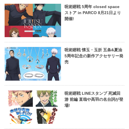
呪術廻戦 5周年 closed space
ストア in PARCO 8月21日より
開催!
呪術廻戦 懐玉・玉折 五条&夏油
5周年記念の新作アクセサリー発
売
呪術廻戦 LINEスタンプ 死滅回
游 前編 直哉や髙羽の名台詞が登
場!