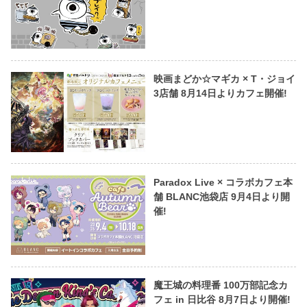
映画まどか☆マギカ × T・ジョイ
3店舗 8月14日よりカフェ開催!
Paradox Live × コラボカフェ本
舗 BLANC池袋店 9月4日より開
催!
魔王城の料理番 100万部記念カ
フェ in 日比谷 8月7日より開催!