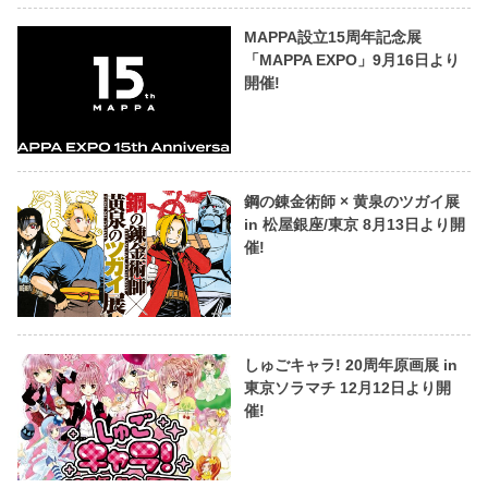
MAPPA設立15周年記念展
「MAPPA EXPO」9月16日より
開催!
鋼の錬金術師 × 黄泉のツガイ展
in 松屋銀座/東京 8月13日より開
催!
しゅごキャラ! 20周年原画展 in
東京ソラマチ 12月12日より開
催!