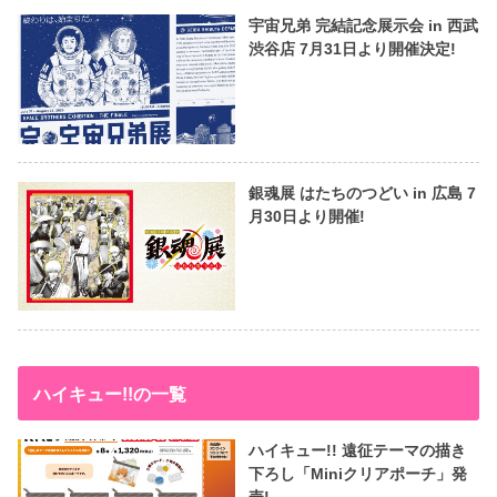
宇宙兄弟 完結記念展示会 in 西武
渋谷店 7月31日より開催決定!
銀魂展 はたちのつどい in 広島 7
月30日より開催!
ハイキュー!!の一覧
ハイキュー!! 遠征テーマの描き
下ろし「Miniクリアポーチ」発
売!