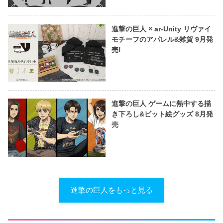
進撃の巨人 × ar-Unity リヴァイ
モチーフのアパレル&雑貨 9月発
売!
進撃の巨人 ゲームに熱中する描
き下ろし&ビット絵グッズ 8月発
売
進撃の巨人をもっと見る