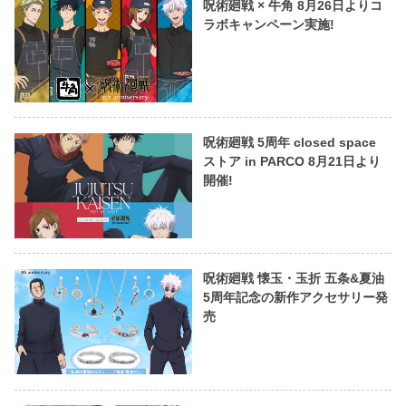
呪術廻戦 × 牛角 8月26日よりコ
ラボキャンペーン実施!
呪術廻戦 5周年 closed space
ストア in PARCO 8月21日より
開催!
呪術廻戦 懐玉・玉折 五条&夏油
5周年記念の新作アクセサリー発
売