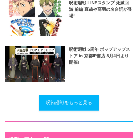
呪術廻戦 LINEスタンプ 死滅回
游 前編 直哉や髙羽の名台詞が登
場!
呪術廻戦 5周年 ポップアップス
トア in 京都IP書店 8月4日より
開催!
呪術廻戦をもっと見る