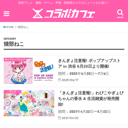
最新アニメ・漫画・ゲーム・声優・映画等のコラボニュースをお届け！
search
HOME
猫部ねこ
CATEGORY
猫部ねこ
ポップアップストア
きんぎょ注意報! ポップアップスト
ア in 渋谷 6月20日より開催!
期間 : 2025年6月20日〜7月6日
2025/06/17
グッズ
「きんぎょ注意報!」わぴこやぎょぴ
ちゃんの香水 & 生活雑貨が発売開
始!
期間 : 2021年4月22日〜5月22日
2021/04/23