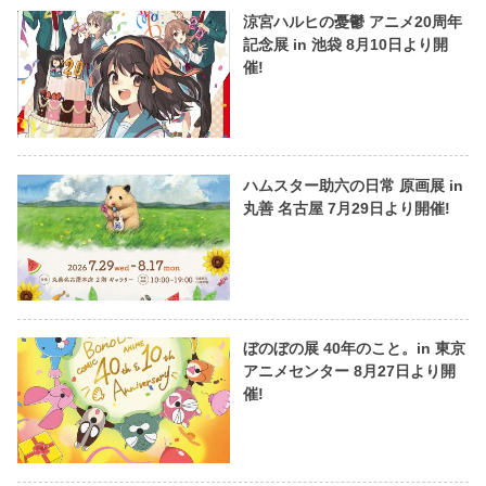
涼宮ハルヒの憂鬱 アニメ20周年
記念展 in 池袋 8月10日より開
催!
ハムスター助六の日常 原画展 in
丸善 名古屋 7月29日より開催!
ぼのぼの展 40年のこと。in 東京
アニメセンター 8月27日より開
催!