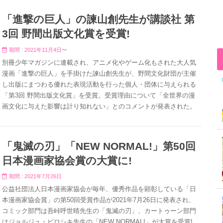
「進撃の巨人」の諫山創先生が講談社 第
3回 野間出版文化賞を受賞!
期間 : 2021年11月4日〜
別冊少年マガジンに連載され、アニメ化やゲーム化もされた大人気
漫画「進撃の巨人」を手掛けた諫山創先生が、野間文化財団が主催
し出版にまつわる優れた表現活動を行った個人・団体に与えられる
「第3回 野間出版文化賞」を受賞。受賞理由について「全世界の漫
画文化に与えた影響は計り知れない」とのコメントが発表された。
「鬼滅の刃」「NEW NORMAL!」第50回
日本漫画家協会賞の大賞に!
期間 : 2021年7月26日
公益社団法人日本漫画家協会が毎年、優秀作品を顕彰している「日
本漫画家協会賞」の第50回受賞作品が2021年7月26日に発表され、
コミック部門は吾峠呼世晴先生の「鬼滅の刃」、カートゥーン部門
はジョルジュ・ピロシキ先生の「NEW NORMAL!」が大賞を受賞!