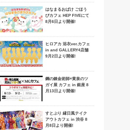
はなまるおばけ ごほう
びカフェ HEP FIVEにて
8月6日より開催!
ヒロアカ 浴衣ver.カフェ
in and GALLERY4店舗
9月2日より開催!
鋼の錬金術師×黄泉のツ
ガイ展 カフェ in 銀座 8
月13日より開催!
すとぷり 縁日風テイク
アウトカフェ in 渋谷 8
月8日より開催!