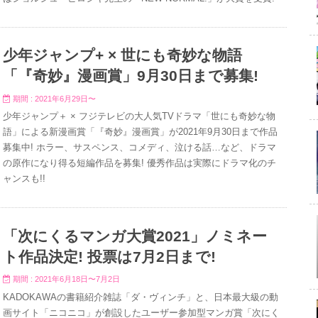
少年ジャンプ+ × 世にも奇妙な物語
「『奇妙』漫画賞」9月30日まで募集!
期間 : 2021年6月29日〜
少年ジャンプ＋ × フジテレビの大人気TVドラマ「世にも奇妙な物
語」による新漫画賞「『奇妙』漫画賞」が2021年9月30日まで作品
募集中! ホラー、サスペンス、コメディ、泣ける話…など、ドラマ
の原作になり得る短編作品を募集! 優秀作品は実際にドラマ化のチ
ャンスも!!
「次にくるマンガ大賞2021」ノミネー
ト作品決定! 投票は7月2日まで!
期間 : 2021年6月18日〜7月2日
KADOKAWAの書籍紹介雑誌「ダ・ヴィンチ」と、日本最大級の動
画サイト「ニコニコ」が創設したユーザー参加型マンガ賞「次にく