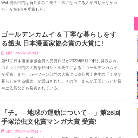
Web漫画部門は新井すみこ先生「気になってる人が男じゃなかっ
た」が第1位を受賞した。
ゴールデンカムイ & 丁寧な暮らしをす
る餓鬼 日本漫画家協会賞の大賞に!
期間 : 2022年5月20日〜
第51回日本漫画家協会賞の受賞作品が2022年5月20日に発表され、
コミック部門の大賞を野田サトル先生による「ゴールデンカムイ」
が受賞。また、カーツーン部門の大賞には塵芥居士先生の「丁寧な
暮らしをする餓鬼」が選出された。その他、まんが王国とっとり賞
や土佐賞なども発表されている。
「チ。―地球の運動について―」第26回
手塚治虫文化賞マンガ大賞 受賞!
期間 : 2022年4月25日〜