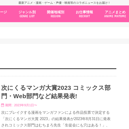
最新アニメ・漫画・ゲーム・声優・映画等のコラボニュースをお届け！
ページ
ジャンル別
開催地域別
お仕事情報
アニメまとめ
GENRE LIST
REGION
RECRUIT
ANIME MATOME
コラボカフェ
常設店舗
ポップアップストア
原画展・展示会
くじ / プライズ / ガチャ
店舗系コラボ
テーマパーク・遊園地
アニメ・漫画の期間限定イベント
グッズ
ファッション
コミック・ムック本
新作アニメ情報
ニュース
池袋
秋葉原
新宿
大阪
福岡
名古屋
カプコン
NSグループ
BENELIC
アニメイト
トランジットホールディングス
モトヤフーズ
TOWER RECORDS
タブリエ・マーケティング
GENDA GiGO Entertainment
次にくるマンガ大賞2023 コミックス部
門・Web部門など結果発表!
期間 : 2023年9月1日〜
次にブレイクする漫画をマンガファンによる作品投票で決定する
「次にくるマンガ大賞 2023」の結果発表が2023年8月31日に発表
されコミックス部門はむちまろ先生「生徒会にも穴はある！」、