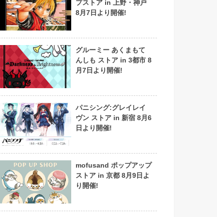
プストア in 上野・神戸
8月7日より開催!
グルーミー あくまもて
んしも ストア in 3都市 8
月7日より開催!
パニシング:グレイレイ
ヴン ストア in 新宿 8月6
日より開催!
mofusand ポップアップ
ストア in 京都 8月9日よ
り開催!