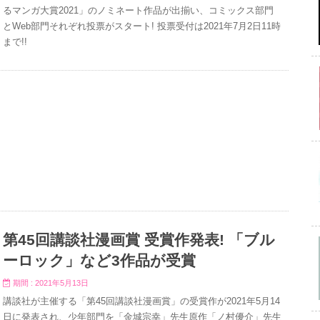
るマンガ大賞2021」のノミネート作品が出揃い、コミックス部門
とWeb部門それぞれ投票がスタート! 投票受付は2021年7月2日11時
まで!!
第45回講談社漫画賞 受賞作発表! 「ブル
ーロック」など3作品が受賞
期間 : 2021年5月13日
講談社が主催する「第45回講談社漫画賞」の受賞作が2021年5月14
日に発表され、少年部門を「金城宗幸」先生原作「ノ村優介」先生