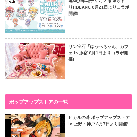
地縛少年花子くん × きゃらド
リ!!BLANC 8月21日よりコラボ
開催!
サン宝石『ほっぺちゃん』カフ
ェ in 原宿 8月1日よりコラボ開
催!
ポップアップストアの一覧
ヒカルの碁 ポップアップストア
in 上野・神戸 8月7日より開催!