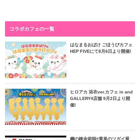
コラボカフェの一覧
はなまるおばけ ごほうびカフェ
HEP FIVEにて8月6日より開催!
ヒロアカ 浴衣ver.カフェ in and
GALLERY4店舗 9月2日より開
催!
鋼の錬金術師×黄泉のツガイ展