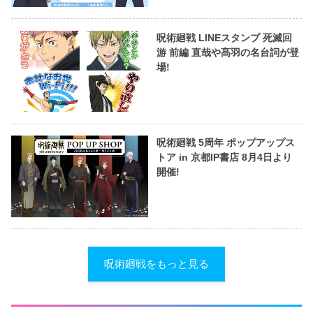
呪術廻戦 LINEスタンプ 死滅回
游 前編 直哉や髙羽の名台詞が登
場!
呪術廻戦 5周年 ポップアップス
トア in 京都IP書店 8月4日より
開催!
呪術廻戦をもっと見る