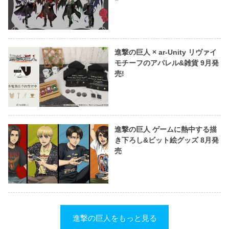
進撃の巨人 × ar-Unity リヴァイ
モチーフのアパレル&雑貨 9月発
売!
進撃の巨人 ゲームに熱中する描
き下ろし&ビット絵グッズ 8月発
売
進撃の巨人をもっと見る